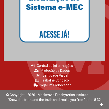
Mackenzie Brasília
25.10.2024
Estudantes do Mackenzie
Brasília conquistam medalhas
em importantes competições
de Matemática
04.10.2024
Central de Informações
Proteção de Dados
Identidade Visual
Trabalhe Conosco
Seja um Fornecedor
© Copyright - 2026 - Mackenzie Presbyterian Institute
"Know the truth and the truth shall make you free." John 8:32