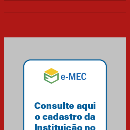
Mackenzie Brasília oferece
curso gratuito de inglês para
os funcionários
25.11.2024
XVI Copa España: nado
artístico do Mackenzie de
Brasília conquista um total de
22 medalhas
07.11.2024
Equipe de saltos ornamentais
do Mackenzie Brasília
conquista 20 medalhas de ouro
na Copinha Brasil
05.11.2024
Gravação do projeto “Mais de
31 mil vozes com a Palavra” é
realizado no Colégio