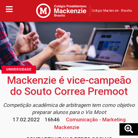
Colégio Mackenzie - Brasília
UNIVERSIDADE
Mackenzie é vice-campeão
do Souto Correa Premoot
Competição acadêmica de arbitragem tem como objetivo
preparar alunos para o Vis Moot
17.02.2022
16h46
Comunicação - Marketing
Mackenzie