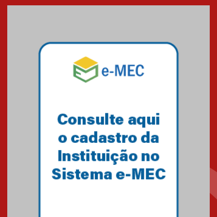
entrada de novos alunos de
Medicina em Alphaville
09.03.2026
Mackenzie mobiliza campanha
solidária para apoiar famílias em
Minas Gerais
05.03.2026
Primeiro culto do ano ressalta o
agradecimento
27.02.2026
Mackenzie recepciona calouros
do primeiro semestre de 2026
06.02.2026