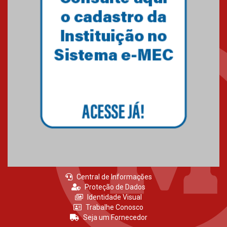
Primeiro culto do ano ressalta o
agradecimento
27.02.2026
Mackenzie recepciona calouros
do primeiro semestre de 2026
06.02.2026
Central de Informações
Proteção de Dados
Identidade Visual
Trabalhe Conosco
Seja um Fornecedor