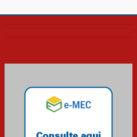
Confira como foi o culto mensal
de março
26.03.2026
Cerimônia do Jaleco marca
entrada de novos alunos de
Medicina em Alphaville
09.03.2026
Mackenzie mobiliza campanha
solidária para apoiar famílias em
Minas Gerais
05.03.2026