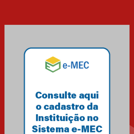
Cerimônia do Jaleco marca
entrada de novos alunos de
Medicina em Alphaville
09.03.2026
Mackenzie mobiliza campanha
solidária para apoiar famílias em
Minas Gerais
05.03.2026
Primeiro culto do ano ressalta o
agradecimento
27.02.2026