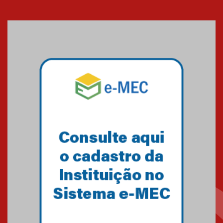
Cerimônia do Jaleco marca
entrada de novos alunos de
Medicina em Alphaville
09.03.2026
Mackenzie mobiliza campanha
solidária para apoiar famílias em
Minas Gerais
05.03.2026
Primeiro culto do ano ressalta o
agradecimento
27.02.2026
Mackenzie recepciona calouros
do primeiro semestre de 2026