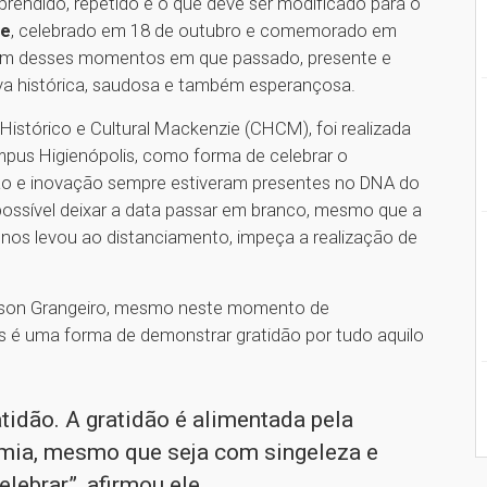
 aprendido, repetido e o que deve ser modificado para o
ie
, celebrado em 18 de outubro e comemorado em
oi um desses momentos em que passado, presente e
va histórica, saudosa e também esperançosa.
Histórico e Cultural Mackenzie (CHCM), foi realizada
ampus Higienópolis, como forma de celebrar o
ção e inovação sempre estiveram presentes no DNA do
mpossível deixar a data passar em branco, mesmo que a
 nos levou ao distanciamento, impeça a realização de
inson Grangeiro, mesmo neste momento de
is é uma forma de demonstrar gratidão por tudo aquilo
idão. A gratidão é alimentada pela
ia, mesmo que seja com singeleza e
lebrar”, afirmou ele.