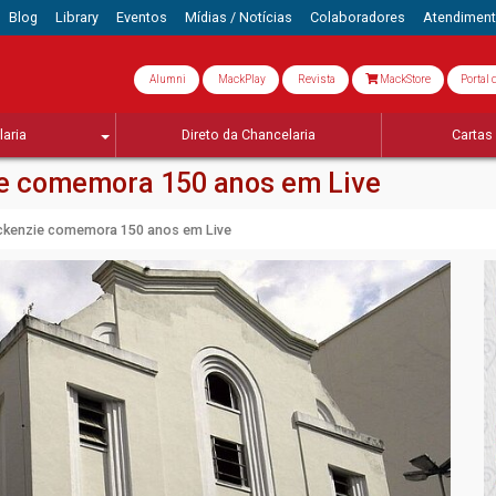
Blog
Library
Eventos
Mídias / Notícias
Colaboradores
Atendimen
Alumni
MackPlay
Revista
MackStore
Portal 
aria
Direto da Chancelaria
Cartas 
ie comemora 150 anos em Live
ackenzie comemora 150 anos em Live