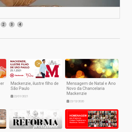
Entr
2
3
4
ser
Mackenzie, ilustre filho de
Mensagem de Natal e Ano
São Paulo
Novo da Chancelaria
Mackenzie
22/01/2021
22/12/2020