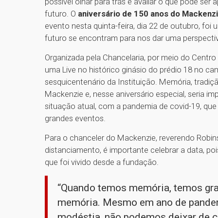
possível olhar para trás e avaliar o que pode ser
futuro. O
aniversário de 150 anos do Mackenz
evento nesta quinta-feira, dia 22 de outubro, f
futuro se encontram para nos dar uma perspecti
Organizada pela Chancelaria, por meio do Centro 
uma Live no histórico ginásio do prédio 18 no c
sesquicentenário da Instituição. Memória, tradi
Mackenzie e, nesse aniversário especial, seria i
situação atual, com a pandemia de covid-19, que
grandes eventos.
Para o chanceler do Mackenzie, reverendo Rob
distanciamento, é importante celebrar a data, po
que foi vivido desde a fundação.
“Quando temos memória, temos grat
memória. Mesmo em ano de pandem
modéstia, não podemos deixar de ce