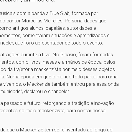
musicais com a banda a Blue Slab, formada por
do cantor Marcellus Meirelles. Personalidades que
como antigos alunos, capelães, autoridades e
m momentos, comentaram situações e aprendizados e
celer, que foi o apresentador de todo o evento.
 atrações durante a Live. No Ginásio, foram formadas
ntos, como livros, mesas e armários de época, pelos
co da trajetória mackenzista por meio desses objetos.
ória. Numa época em que o mundo todo partiu para uma
ue vivemos, o Mackenzie também entrou para essa onda
munidade”, declarou o chanceler.
ta passado e futuro, reforçando a tradição e inovação
presentes no meio mackenzista, para contar nossa
ade que o Mackenzie tem se reinventado ao longo do