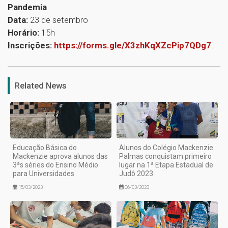
Pandemia
Data:
23 de setembro
Horário:
15h
Inscrições:
https://forms.gle/X3zhKqXZcPip7QDg7
.
1
Related News
Educação Básica do
Alunos do Colégio Mackenzie
Mackenzie aprova alunos das
Palmas conquistam primeiro
3ªs séries do Ensino Médio
lugar na 1ª Etapa Estadual de
para Universidades
Judô 2023
15/03/2023
06/03/2023