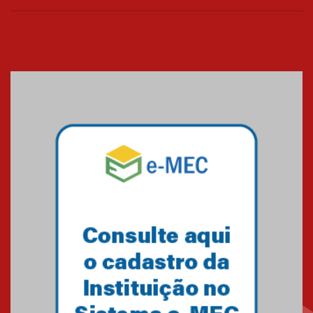
Cerimônia do Jaleco marca
entrada de novos alunos de
Medicina em Alphaville
09.03.2026
Mackenzie mobiliza campanha
solidária para apoiar famílias em
Minas Gerais
05.03.2026
Primeiro culto do ano ressalta o
agradecimento
27.02.2026