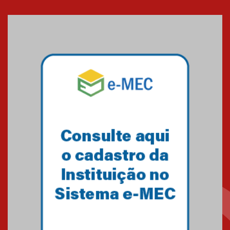
Cerimônia do Jaleco marca
entrada de novos alunos de
Medicina em Alphaville
09.03.2026
Mackenzie mobiliza campanha
solidária para apoiar famílias em
Minas Gerais
05.03.2026
Primeiro culto do ano ressalta o
agradecimento
27.02.2026
Mackenzie recepciona calouros
do primeiro semestre de 2026
06.02.2026