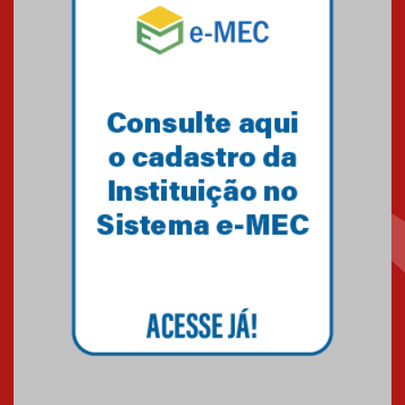
Mackenzie mobiliza campanha
solidária para apoiar famílias em
Minas Gerais
05.03.2026
Primeiro culto do ano ressalta o
agradecimento
27.02.2026
Mackenzie recepciona calouros
do primeiro semestre de 2026
06.02.2026