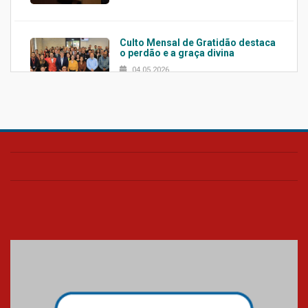
Culto Mensal de Gratidão destaca
o perdão e a graça divina
04.05.2026
Confira como foi o culto mensal
de março
26.03.2026
Cerimônia do Jaleco marca
entrada de novos alunos de
Medicina em Alphaville
09.03.2026