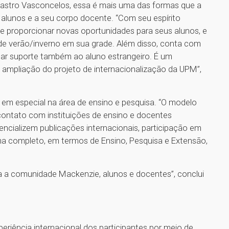
 Castro Vasconcelos, essa é mais uma das formas que a
 alunos e a seu corpo docente. “Com seu espírito
 e proporcionar novas oportunidades para seus alunos, e
e verão/inverno em sua grade. Além disso, conta com
dar suporte também ao aluno estrangeiro. É um
mpliação do projeto de internacionalização da UPM”,
M, em especial na área de ensino e pesquisa. “O modelo
ontato com instituições de ensino e docentes
tencializem publicações internacionais, participação em
ma completo, em termos de Ensino, Pesquisa e Extensão,
a a comunidade Mackenzie, alunos e docentes”, conclui
riência internacional dos participantes por meio de