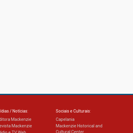
ídias / Notícias:
Sociais e Culturais:
ditora Mackenzie
Capelania
evista Mackenzie
Mackenzie Historical and
Cultural Center
ádio e TV Web