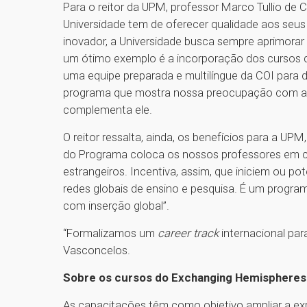
Para o reitor da UPM, professor Marco Tullio de
Universidade tem de oferecer qualidade aos seus
inovador, a Universidade busca sempre aprimorar
um ótimo exemplo é a incorporação dos cursos d
uma equipe preparada e multilíngue da COI para 
programa que mostra nossa preocupação com a a
complementa ele.
O reitor ressalta, ainda, os benefícios para a UP
do Programa coloca os nossos professores em c
estrangeiros. Incentiva, assim, que iniciem ou po
redes globais de ensino e pesquisa. É um progra
com inserção global”.
“Formalizamos um
career track
internacional par
Vasconcelos.
Sobre os cursos do Exchanging Hemispheres
As capacitações têm como objetivo ampliar a expe