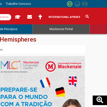
to
Trabalhe Conosco
INTERNATIONAL AFFAIRS
do Aluno
de Princípios
Mackenzie Portal
g Hemispheres
es