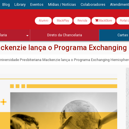
Blog
Library
Eventos
Mídias / Notícias
Colaboradores
Atendimen
Alumni
MackPlay
Revista
MackStore
Portal 
aria
Direto da Chancelaria
Cartas 
ackenzie lança o Programa Exchangin
niversidade Presbiteriana Mackenzie lança o Programa Exchanging Hemispher