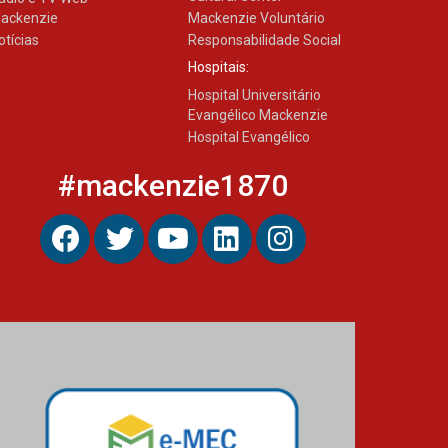
ackenzie
Mackenzie Voluntário
otícias
Responsabilidade Social
Hospitais:
Hospital Universitário
Evangélico Mackenzie
Hospital Evangélico
#mackenzie1870