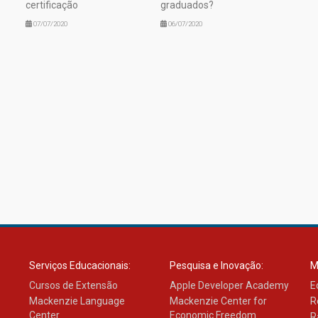
certificação
graduados?
07/07/2020
06/07/2020
Serviços Educacionais:
Pesquisa e Inovação:
M
Cursos de Extensão
Apple Developer Academy
E
Mackenzie Language
Mackenzie Center for
R
Center
Economic Freedom
R