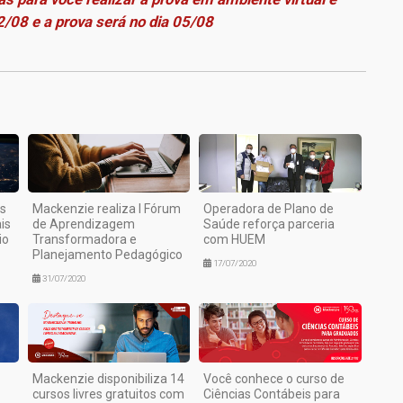
2/08 e a prova será no dia 05/08
1
s
Mackenzie realiza I Fórum
Operadora de Plano de
is
de Aprendizagem
Saúde reforça parceria
io
Transformadora e
com HUEM
Planejamento Pedagógico
17/07/2020
31/07/2020
Mackenzie disponibiliza 14
Você conhece o curso de
cursos livres gratuitos com
Ciências Contábeis para