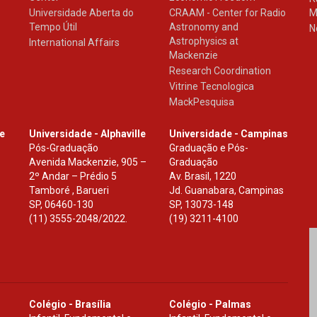
Universidade Aberta do
CRAAM - Center for Radio
M
Tempo Útil
Astronomy and
N
Astrophysics at
International Affairs
Mackenzie
Research Coordination
Vitrine Tecnologica
MackPesquisa
le
Universidade - Alphaville
Universidade - Campinas
Pós-Graduação
Graduação e Pós-
Avenida Mackenzie, 905 –
Graduação
2º Andar – Prédio 5
Av. Brasil, 1220
Tamboré , Barueri
Jd. Guanabara, Campinas
SP
,
06460-130
SP
,
13073-148
(11) 3555-2048/2022.
(19) 3211-4100
Colégio - Brasília
Colégio - Palmas