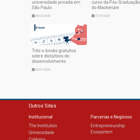
universidade privada em
curso da Pós-Graduação
São Paulo
do Mackenzie
08/07/2020
07/07/2020
Três e-books gratuitos
sobre distúrbios do
desenvolvimento
03/07/2020
Outros Sites
Institucional
Parcerias e Negócios:
The Institution
Entrepreneurship
Ecosystem
Universidade
Colégios