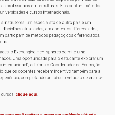
 profissionais e interculturais. Elas adotam métodos
universidades e cursos internacionais.
 instrutores: um especialista de outro país e um
disciplinas atualizadas, em contextos diferenciados,
bém participam de métodos pedagógicos diferenciados,
ínua.
dades, o Exchanging Hemispheres permite uma
riados. Uma oportunidade para o estudante explorar um
a internacional”, adiciona o Coordenador de Educação
do que os docentes recebem incentivo também para a
periência, completando um círculo virtuoso de ensino-
 cursos,
clique aqui
.
as para você realizar a prova em ambiente virtual e