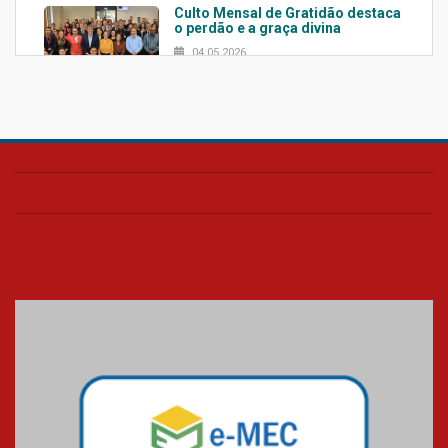
Culto Mensal de Gratidão destaca
o perdão e a graça divina
04.05.2026
Confira como foi o culto mensal
de março
26.03.2026
Cerimônia do Jaleco marca
entrada de novos alunos de
Medicina em Alphaville
09.03.2026
Mackenzie mobiliza campanha
solidária para apoiar famílias em
Minas Gerais