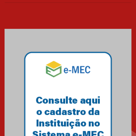
Cerimônia do Jaleco marca
entrada de novos alunos de
Medicina em Alphaville
09.03.2026
Mackenzie mobiliza campanha
solidária para apoiar famílias em
Minas Gerais
05.03.2026
Primeiro culto do ano ressalta o
agradecimento
27.02.2026