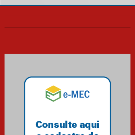
05.08.2026
Universidade Mackenzie
realizará nova edição da Feira
EducationUSA
05.08.2026
Seminário discute desafios
das novas tecnologias em
sistemas solares residenciais
04.08.2026
Mackenzie recepciona os
calouros do segundo semestre
de 2026
04.08.2026
Como o Colégio Mackenzie