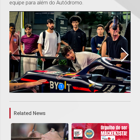
equipe para além do Autódromo.
1
2
3
Related News