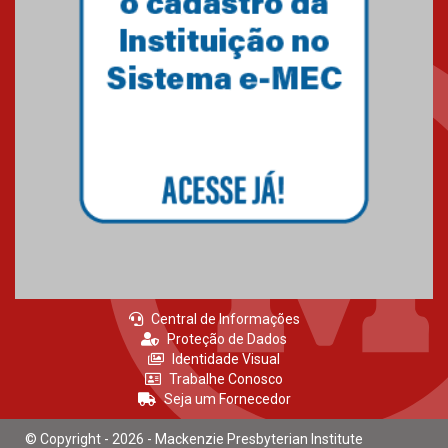
Brasília prepara seus
estudantes para o PAS antes
mesmo do Ensino Médio
04.08.2026
Como os pais podem investir
na educação dos filhos além da
escola
04.08.2026
Central de Informações
Proteção de Dados
Identidade Visual
Trabalhe Conosco
Seja um Fornecedor
© Copyright - 2026 - Mackenzie Presbyterian Institute