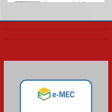
Nova apresentação do Centro
de Música Brasileira
homenageia artista brasileira
05.08.2026
Universidade Mackenzie
realizará nova edição da Feira
EducationUSA
05.08.2026
Seminário discute desafios
das novas tecnologias em
sistemas solares residenciais
04.08.2026
Mackenzie recepciona os
calouros do segundo semestre
de 2026
04.08.2026