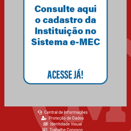
Como o Colégio Mackenzie
Brasília prepara seus
estudantes para o PAS antes
mesmo do Ensino Médio
04.08.2026
Como os pais podem investir
na educação dos filhos além da
escola
04.08.2026
Central de Informações
Proteção de Dados
Identidade Visual
Trabalhe Conosco