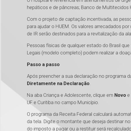
O Hospital é referência em atendimentos de urgê
hepáticos e de pâncreas; Banco de Multitecidos
Com o projeto de captação incentivada, as pesso
para ajudar o HUEM. Os valores arrecadados por
de IR serão destinados para a revitalização da ala
Pessoas físicas de qualquer estado do Brasil q
Legais (modelo completo) podem realizar a doa
Passo a passo
Após preencher a sua declaração no programa da
Diretamente na Declaração
.
Na aba Criança e Adolescente, clique em
Novo
e
UF e Curitiba no campo Município.
O programa da Receita Federal calculará automa
da tela. Digite o montante que deseja destinar 
do imposto a pagar ou a restituir será recalcula