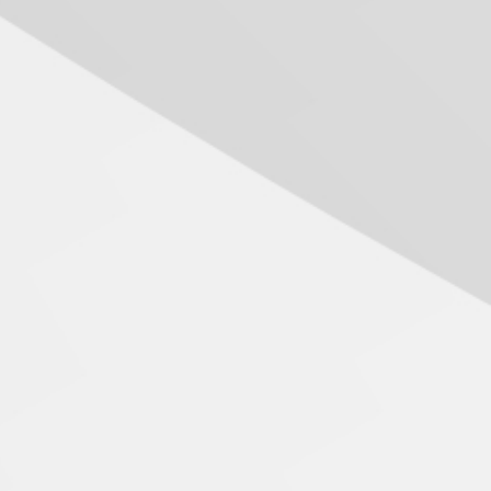
das novas tecnologias em
sistemas solares
residenciais
04.08.2026
Mackenzie recepciona os
calouros do segundo
semestre de 2026
04.08.2026
Como o Colégio Mackenzie
Brasília prepara seus
estudantes para o PAS antes
mesmo do Ensino Médio
04.08.2026
Como os pais podem investir
na educação dos filhos além
da escola