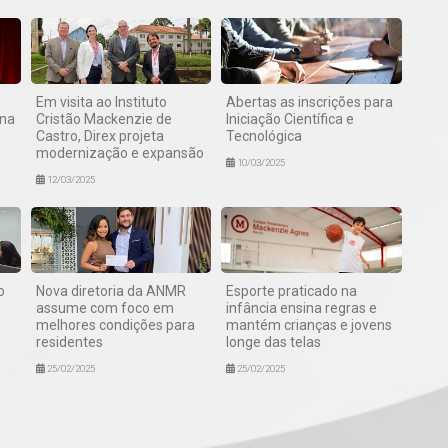
Em visita ao Instituto
Abertas as inscrições para
ana
Cristão Mackenzie de
Iniciação Científica e
Castro, Direx projeta
Tecnológica
modernização e expansão
10/03/2025
12/03/2025
o
Nova diretoria da ANMR
Esporte praticado na
assume com foco em
infância ensina regras e
melhores condições para
mantém crianças e jovens
residentes
longe das telas
25/02/2025
25/02/2025