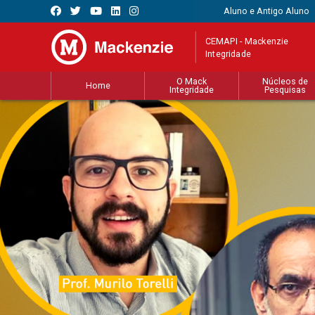
Aluno e Antigo Aluno
CEMAPI - Mackenzie
Integridade
O Mack
Núcleos de
Home
Integridade
Pesquisas