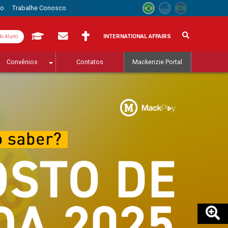
to
Trabalhe Conosco
INTERNATIONAL AFFAIRS
do Aluno
Convênios
Contatos
Mackenzie Portal