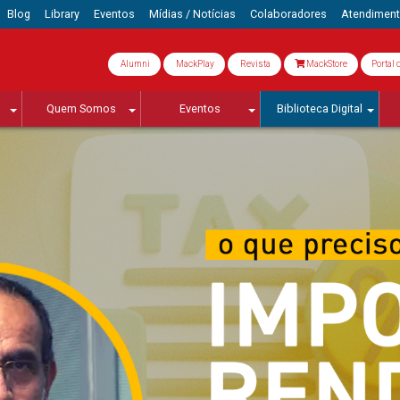
Blog
Library
Eventos
Mídias / Notícias
Colaboradores
Atendimen
Alumni
MackPlay
Revista
MackStore
Portal 
Quem Somos
Eventos
Biblioteca Digital