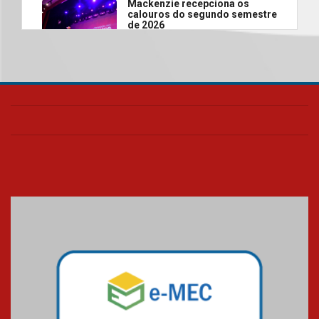
Mackenzie recepciona os
calouros do segundo semestre
de 2026
04.08.2026
Como o Colégio Mackenzie
Brasília prepara seus
estudantes para o PAS antes
mesmo do Ensino Médio
04.08.2026
Como os pais podem investir
na educação dos filhos além da
escola
04.08.2026
XIII Fórum de Aprendizagem
Transformadora reúne
docentes para debater
inovação e desafios da