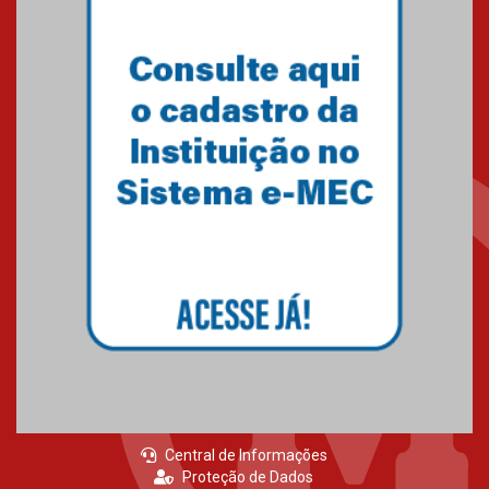
educação superior
04.08.2026
Professora do Mackenzie é
finalista do Prêmio Jabuti com
obra sobre ética e arquitetura
contemporânea
04.08.2026
Semana Internacional
Mackenzie promove parcerias
internacionais
03.08.2026
Central de Informações
Proteção de Dados