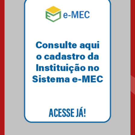
Professora do Mackenzie é
finalista do Prêmio Jabuti com
obra sobre ética e arquitetura
contemporânea
04.08.2026
Semana Internacional
Mackenzie promove parcerias
internacionais
03.08.2026
Oncologista do HUEM ressalta
importância da prevenção e
diagnóstico precoce do câncer
de pulmão
03.08.2026