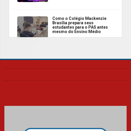
Como o Colégio Mackenzie
Brasília prepara seus
estudantes para o PAS antes
mesmo do Ensino Médio
04.08.2026
Como os pais podem investir
na educação dos filhos além da
escola
04.08.2026
XIII Fórum de Aprendizagem
Transformadora reúne
docentes para debater
inovação e desafios da
educação superior
04.08.2026