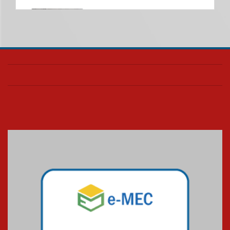
Nova apresentação do Centro
de Música Brasileira
homenageia artista brasileira
05.08.2026
Universidade Mackenzie
realizará nova edição da Feira
EducationUSA
05.08.2026
Seminário discute desafios
das novas tecnologias em
sistemas solares residenciais
04.08.2026
Mackenzie recepciona os
calouros do segundo semestre
de 2026