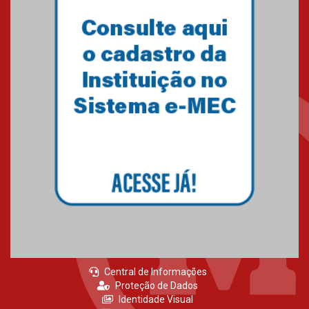
04.08.2026
Como o Colégio Mackenzie
Brasília prepara seus
estudantes para o PAS antes
mesmo do Ensino Médio
04.08.2026
Como os pais podem investir
na educação dos filhos além da
escola
04.08.2026
Central de Informações
Proteção de Dados
Identidade Visual