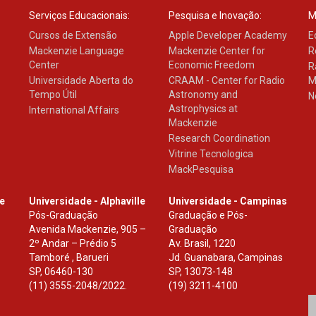
Serviços Educacionais:
Pesquisa e Inovação:
M
Cursos de Extensão
Apple Developer Academy
E
Mackenzie Language
Mackenzie Center for
R
Center
Economic Freedom
R
Universidade Aberta do
CRAAM - Center for Radio
M
Tempo Útil
Astronomy and
N
Astrophysics at
International Affairs
Mackenzie
Research Coordination
Vitrine Tecnologica
MackPesquisa
le
Universidade - Alphaville
Universidade - Campinas
Pós-Graduação
Graduação e Pós-
Avenida Mackenzie, 905 –
Graduação
2º Andar – Prédio 5
Av. Brasil, 1220
Tamboré , Barueri
Jd. Guanabara, Campinas
SP
,
06460-130
SP
,
13073-148
(11) 3555-2048/2022.
(19) 3211-4100