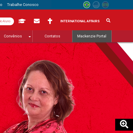
to
Trabalhe Conosco
INTERNATIONAL AFFAIRS
do Aluno
Convênios
Contatos
Mackenzie Portal