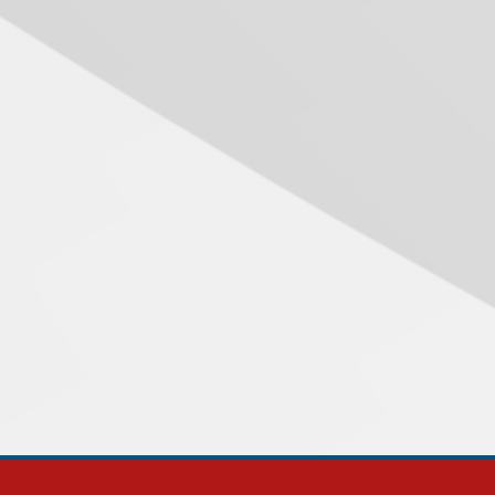
Transformadora reúne
docentes para debater
inovação e desafios da
educação superior
04.08.2026
Professora do Mackenzie é
finalista do Prêmio Jabuti
com obra sobre ética e
arquitetura contemporânea
04.08.2026
Semana Internacional
Mackenzie promove
parcerias internacionais
03.08.2026
Oncologista do HUEM
ressalta importância da
prevenção e diagnóstico
precoce do câncer de