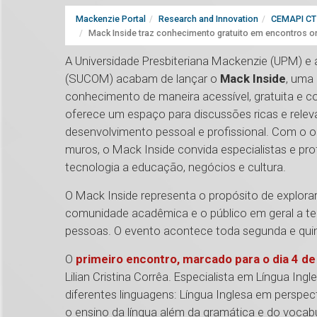
Mackenzie Portal
Research and Innovation
CEMAPI CT 
Mack Inside traz conhecimento gratuito em encontros o
A Universidade Presbiteriana Mackenzie (UPM) e
(SUCOM) acabam de lançar o
Mack Inside
, uma 
conhecimento de maneira acessível, gratuita e con
oferece um espaço para discussões ricas e rele
desenvolvimento pessoal e profissional. Com o o
muros, o Mack Inside convida especialistas e pr
tecnologia a educação, negócios e cultura.
O Mack Inside representa o propósito de explorar
comunidade acadêmica e o público em geral a te
pessoas. O evento acontece toda segunda e quint
O
primeiro encontro, marcado para o dia 4 d
Lilian Cristina Corrêa. Especialista em Língua Ing
diferentes linguagens: Língua Inglesa em perspe
o ensino da língua além da gramática e do vocabu