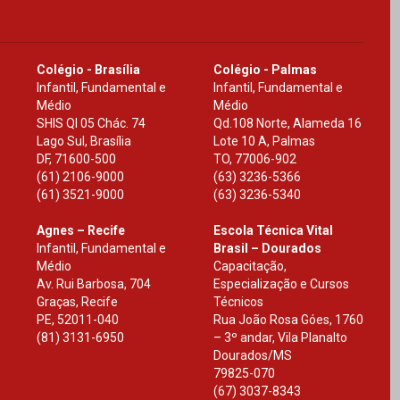
Colégio - Brasília
Colégio - Palmas
Infantil, Fundamental e
Infantil, Fundamental e
Médio
Médio
SHIS Ql 05 Chác. 74
Qd.108 Norte, Alameda 16
Lago Sul, Brasília
Lote 10 A, Palmas
DF
,
71600-500
TO
,
77006-902
(61) 2106-9000
(63) 3236-5366
(61) 3521-9000
(63) 3236-5340
Agnes – Recife
Escola Técnica Vital
Infantil, Fundamental e
Brasil – Dourados
Médio
Capacitação,
Av. Rui Barbosa, 704
Especialização e Cursos
Graças, Recife
Técnicos
PE
,
52011-040
Rua João Rosa Góes, 1760
(81) 3131-6950
– 3º andar, Vila Planalto
Dourados
/
MS
79825-070
(67) 3037-8343