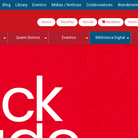
Blog
Library
Eventos
Mídias / Notícias
Colaboradores
Atendimen
Alumni
MackPlay
Revista
MackStore
Portal 
Quem Somos
Eventos
Biblioteca Digital