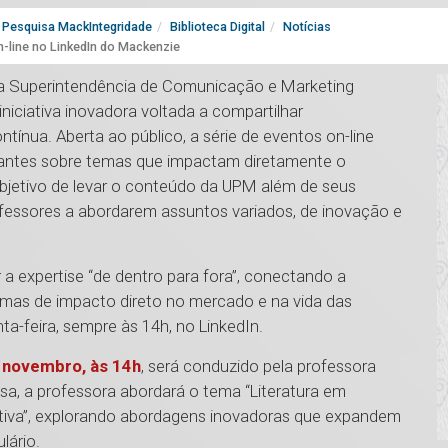
Pesquisa MackIntegridade
Biblioteca Digital
Notícias
n-line no LinkedIn do Mackenzie
 a Superintendência de Comunicação e Marketing
iniciativa inovadora voltada a compartilhar
tínua. Aberta ao público, a série de eventos on-line
vantes sobre temas que impactam diretamente o
bjetivo de levar o conteúdo da UPM além de seus
ofessores a abordarem assuntos variados, de inovação e
 a expertise “de dentro para fora”, conectando a
mas de impacto direto no mercado e na vida das
a-feira, sempre às 14h, no LinkedIn.
e novembro, às 14h
, será conduzido pela professora
lesa, a professora abordará o tema “Literatura em
ctiva”, explorando abordagens inovadoras que expandem
lário.