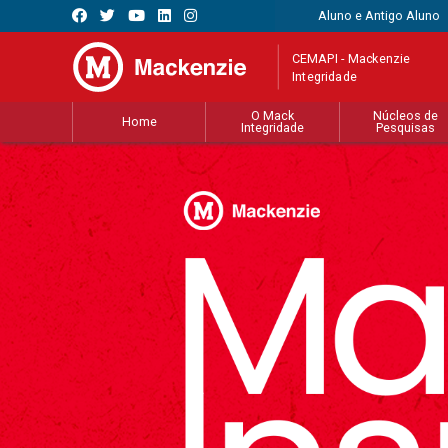
Aluno e Antigo Aluno
CEMAPI - Mackenzie
Integridade
O Mack
Núcleos de
Home
Integridade
Pesquisas