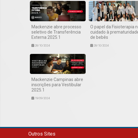
Mackenzie abre processo
O papel da Fisioterapia 
seletivo de Transferência
cuidado à prematuridad
Externa 2025.1
de bebês
28/10/2024
28/10/2024
Mackenzie Campinas abre
inscrições para Vestibular
2025.1
19/09/2024
Outros Sites