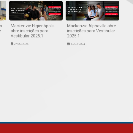
no
Mackenzie Higienópolis
Mackenzie Alphaville abre
e
abre inscrições para
inscrições para Vestibular
Vestibular 2025.1
2025.1
27/09/2024
19/09/2024