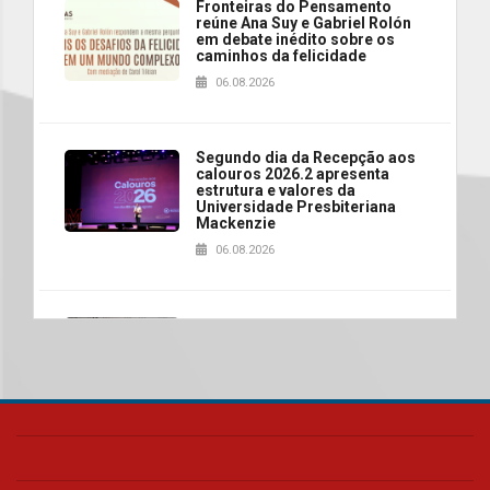
Fronteiras do Pensamento
reúne Ana Suy e Gabriel Rolón
em debate inédito sobre os
caminhos da felicidade
06.08.2026
Segundo dia da Recepção aos
calouros 2026.2 apresenta
estrutura e valores da
Universidade Presbiteriana
Mackenzie
06.08.2026
Nova apresentação do Centro
de Música Brasileira
homenageia artista brasileira
05.08.2026
Universidade Mackenzie
realizará nova edição da Feira