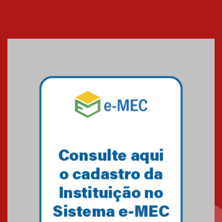
EducationUSA
05.08.2026
Seminário discute desafios
das novas tecnologias em
sistemas solares residenciais
04.08.2026
Mackenzie recepciona os
calouros do segundo semestre
de 2026
04.08.2026
Como o Colégio Mackenzie
Brasília prepara seus
estudantes para o PAS antes
mesmo do Ensino Médio
04.08.2026