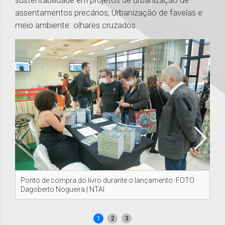
sustentabilidade em projetos de urbanização de
assentamentos precários; Urbanização de favelas e
meio ambiente: olhares cruzados.
Ponto de compra do livro durante o lançamento. FOTO:
Me
Dagoberto Nogueira | NTAI
An
Re
1
2
3