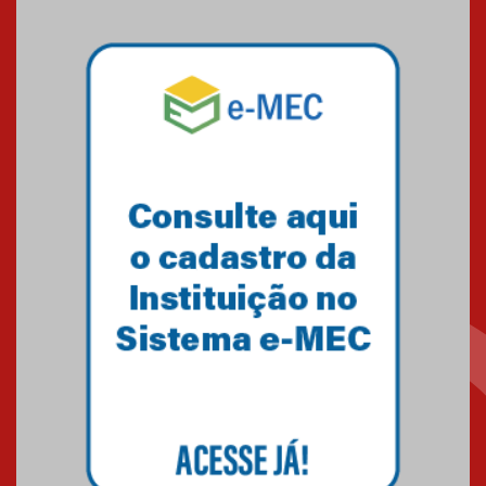
sistemas solares residenciais
04.08.2026
Mackenzie recepciona os
calouros do segundo semestre
de 2026
04.08.2026
Como o Colégio Mackenzie
Brasília prepara seus
estudantes para o PAS antes
mesmo do Ensino Médio
04.08.2026
Como os pais podem investir
na educação dos filhos além da
escola
04.08.2026