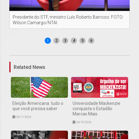
Presidente do STF, ministro Luís Roberto Barroso. FOTO:
Pa
Wilson Camargo/NTAI
Ca
1
2
3
4
5
6
Related News
Eleição Americana: tudo o
Universidade Mackenzie
que você precisa saber
conquista o Estadão
Marcas Mais
04/11/2024
24/10/2024