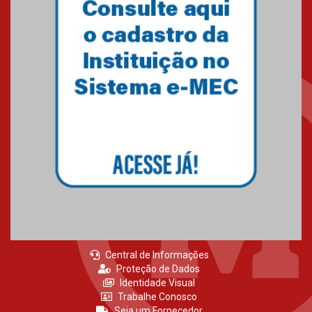
Como os pais podem investir
na educação dos filhos além da
escola
04.08.2026
XIII Fórum de Aprendizagem
Transformadora reúne
docentes para debater
inovação e desafios da
educação superior
04.08.2026
Central de Informações
Proteção de Dados
Identidade Visual
Trabalhe Conosco
Seja um Fornecedor