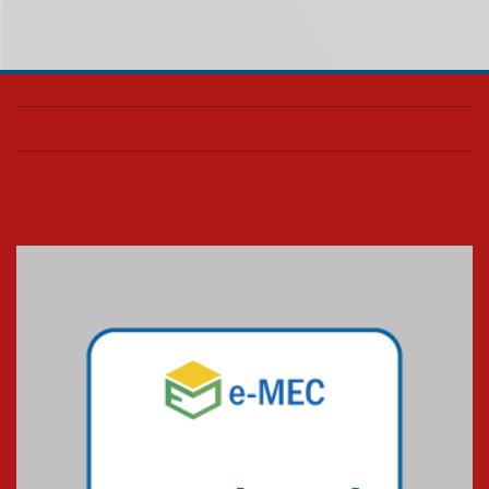
realizará nova edição da Feira
EducationUSA
05.08.2026
Seminário discute desafios
das novas tecnologias em
sistemas solares residenciais
04.08.2026
Mackenzie recepciona os
calouros do segundo semestre
de 2026
04.08.2026
Como o Colégio Mackenzie
Brasília prepara seus
estudantes para o PAS antes
mesmo do Ensino Médio
04.08.2026