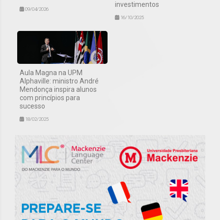
investimentos
09/04/2026
16/10/2025
Aula Magna na UPM
Alphaville: ministro André
Mendonça inspira alunos
com princípios para
sucesso
18/02/2025