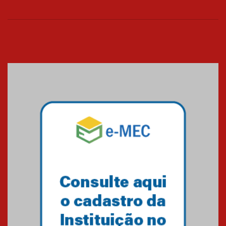
Universidade Mackenzie
realizará nova edição da Feira
EducationUSA
05.08.2026
Seminário discute desafios
das novas tecnologias em
sistemas solares residenciais
04.08.2026
Mackenzie recepciona os
calouros do segundo semestre
de 2026
04.08.2026
Como o Colégio Mackenzie
Brasília prepara seus
estudantes para o PAS antes
mesmo do Ensino Médio