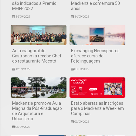
são indicados a Prêmio
Mackenzie comemora 50
MEIN-2022
anos
14/09/2022
14/09/2022
Aula inaugural de
Exchanging Hemispheres
Gastronomia recebe Chef
oferece curso de
do restaurante Mocotó
Fotolinguagem
12/09/2022
08/09/2022
Mackenzie promove Aula
Estão abertas as inscrições
Magna da Pós-Graduação
para o Mackenzie Week em
de Arquitetura e
Campinas
Urbanismo
06/09/2022
06/09/2022