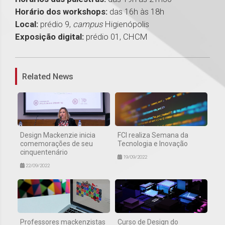
Horário dos workshops:
das 16h às 18h
Local:
prédio 9,
campus
Higienópolis
Exposição digital:
prédio 01, CHCM
1
Related News
Design Mackenzie inicia
FCI realiza Semana da
comemorações de seu
Tecnologia e Inovação
cinquentenário
19/09/2022
22/09/2022
Professores mackenzistas
Curso de Design do