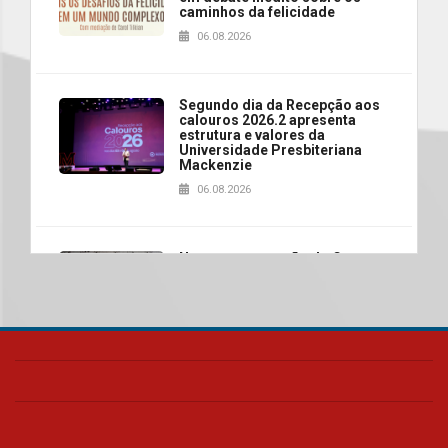
caminhos da felicidade
06.08.2026
Segundo dia da Recepção aos
calouros 2026.2 apresenta
estrutura e valores da
Universidade Presbiteriana
Mackenzie
06.08.2026
Nova apresentação do Centro
de Música Brasileira
homenageia artista brasileira
05.08.2026
Universidade Mackenzie
realizará nova edição da Feira
EducationUSA
05.08.2026