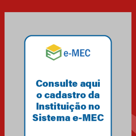
Seminário discute desafios
das novas tecnologias em
sistemas solares residenciais
04.08.2026
Mackenzie recepciona os
calouros do segundo semestre
de 2026
04.08.2026
Como o Colégio Mackenzie
Brasília prepara seus
estudantes para o PAS antes
mesmo do Ensino Médio
04.08.2026
Como os pais podem investir