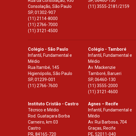
Rua da Consolação, 930
SP
,
06460-130
Consolação, São Paulo
(11) 3555-2181/2159
SP
,
01302-907
(11) 2114-8000
(11) 2766-7000
(11) 3121-4500
Colégio - São Paulo
Colégio - Tamboré
Infantil, Fundamental e
Infantil, Fundamental e
Médio
Médio
Rua Itambé, 145
Av. Mackenzie
Higienópolis, São Paulo
Tamboré, Barueri
SP
,
01239-001
SP
,
06460-130
(11) 2766-7600
(11) 3555-2000
(11) 3121-4600
Instituto Cristão - Castro
Agnes – Recife
Técnico e Médio
Infantil, Fundamental e
Rod. Guataçara Borba
Médio
Carneiro, km 03
Av. Rui Barbosa, 704
Castro
Graças, Recife
PR
,
84165-720
PE
,
52011-040