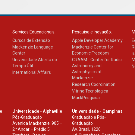
Serviços Educacionais:
Pesquisa e Inovação:
M
Cursos de Extensão
Apple Developer Academy
E
Mackenzie Language
Mackenzie Center for
R
Center
Economic Freedom
R
Universidade Aberta do
CRAAM - Center for Radio
M
Tempo Útil
Astronomy and
N
Astrophysics at
International Affairs
Mackenzie
Research Coordination
Vitrine Tecnologica
MackPesquisa
le
Universidade - Alphaville
Universidade - Campinas
Pós-Graduação
Graduação e Pós-
Avenida Mackenzie, 905 –
Graduação
2º Andar – Prédio 5
Av. Brasil, 1220