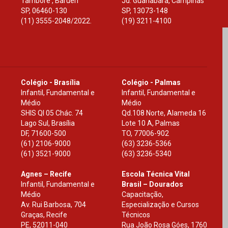
Tamboré , Barueri
Jd. Guanabara, Campinas
SP
,
06460-130
SP
,
13073-148
(11) 3555-2048/2022.
(19) 3211-4100
Colégio - Brasília
Colégio - Palmas
Infantil, Fundamental e
Infantil, Fundamental e
Médio
Médio
SHIS Ql 05 Chác. 74
Qd.108 Norte, Alameda 16
Lago Sul, Brasília
Lote 10 A, Palmas
DF
,
71600-500
TO
,
77006-902
(61) 2106-9000
(63) 3236-5366
(61) 3521-9000
(63) 3236-5340
Agnes – Recife
Escola Técnica Vital
Infantil, Fundamental e
Brasil – Dourados
Médio
Capacitação,
Av. Rui Barbosa, 704
Especialização e Cursos
Graças, Recife
Técnicos
PE
,
52011-040
Rua João Rosa Góes, 1760