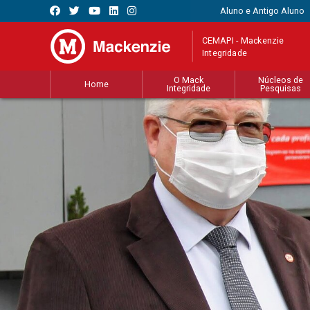
Aluno e Antigo Aluno
CEMAPI - Mackenzie
Integridade
O Mack
Núcleos de
Home
Integridade
Pesquisas