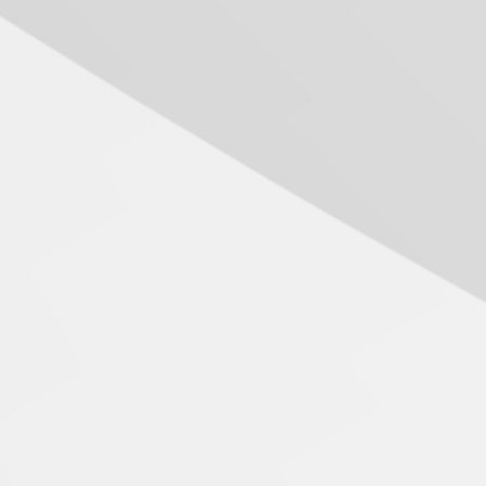
05.08.2026
Seminário discute desafios
das novas tecnologias em
sistemas solares
residenciais
04.08.2026
Mackenzie recepciona os
calouros do segundo
semestre de 2026
04.08.2026
Como o Colégio Mackenzie
Brasília prepara seus
estudantes para o PAS antes
mesmo do Ensino Médio
04.08.2026