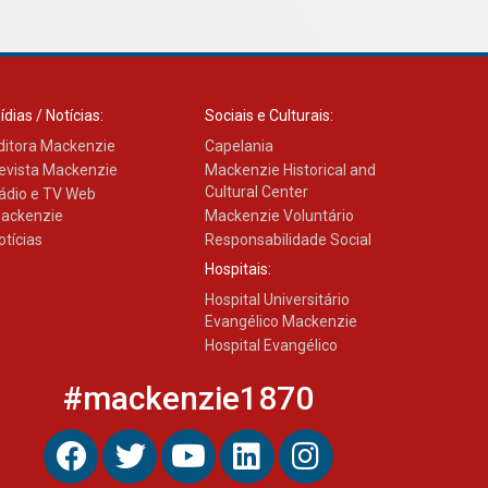
Como os pais podem investir
na educação dos filhos além
da escola
04.08.2026
ídias / Notícias:
Sociais e Culturais:
ditora Mackenzie
Capelania
evista Mackenzie
Mackenzie Historical and
Cultural Center
ádio e TV Web
ackenzie
Mackenzie Voluntário
otícias
Responsabilidade Social
Hospitais:
Hospital Universitário
Evangélico Mackenzie
Hospital Evangélico
#mackenzie1870