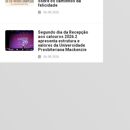
sobre os caminhos da
felicidade
06.08.2026
Segundo dia da Recepção
aos calouros 2026.2
apresenta estrutura e
valores da Universidade
Presbiteriana Mackenzie
06.08.2026
Nova apresentação do
Centro de Música Brasileira
homenageia artista
brasileira
05.08.2026
Universidade Mackenzie
realizará nova edição da
Feira EducationUSA