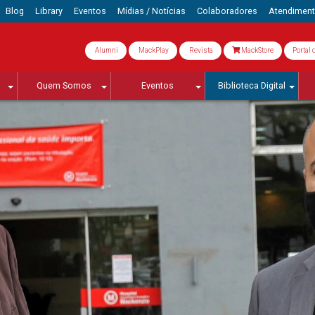
Blog
Library
Eventos
Mídias / Notícias
Colaboradores
Atendimen
Alumni
MackPlay
Revista
MackStore
Portal 
Quem Somos
Eventos
Biblioteca Digital