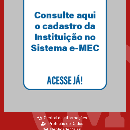
04.08.2026
Como o Colégio Mackenzie
Brasília prepara seus
estudantes para o PAS antes
mesmo do Ensino Médio
04.08.2026
Como os pais podem investir
na educação dos filhos além da
escola
04.08.2026
Central de Informações
Proteção de Dados
Identidade Visual