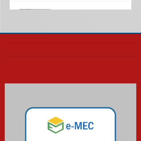
Nova apresentação do Centro
de Música Brasileira
homenageia artista brasileira
05.08.2026
Universidade Mackenzie
realizará nova edição da Feira
EducationUSA
05.08.2026
Seminário discute desafios
das novas tecnologias em
sistemas solares residenciais
04.08.2026
Mackenzie recepciona os
calouros do segundo semestre
de 2026