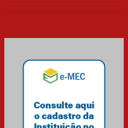
Universidade Mackenzie
realizará nova edição da Feira
EducationUSA
05.08.2026
Seminário discute desafios
das novas tecnologias em
sistemas solares residenciais
04.08.2026
Mackenzie recepciona os
calouros do segundo semestre
de 2026
04.08.2026
Como o Colégio Mackenzie
Brasília prepara seus
estudantes para o PAS antes
mesmo do Ensino Médio