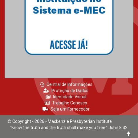
04.08.2026
Como os pais podem investir
na educação dos filhos além da
escola
04.08.2026
Central de Informações
Proteção de Dados
Identidade Visual
Trabalhe Conosco
Seja um Fornecedor
© Copyright - 2026 - Mackenzie Presbyterian Institute
"Know the truth and the truth shall make you free." John 8:32