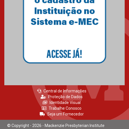
Brasília prepara seus
estudantes para o PAS antes
mesmo do Ensino Médio
04.08.2026
Como os pais podem investir
na educação dos filhos além da
escola
04.08.2026
Central de Informações
Proteção de Dados
Identidade Visual
Trabalhe Conosco
Seja um Fornecedor
© Copyright - 2026 - Mackenzie Presbyterian Institute