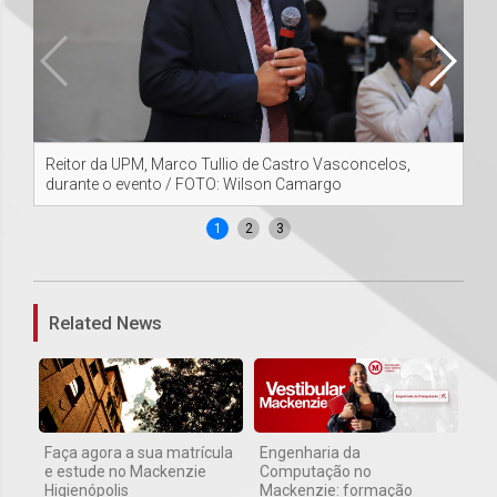
Reitor da UPM, Marco Tullio de Castro Vasconcelos,
Ap
durante o evento / FOTO: Wilson Camargo
(C
1
2
3
Related News
Faça agora a sua matrícula
Engenharia da
e estude no Mackenzie
Computação no
Higienópolis
Mackenzie: formação