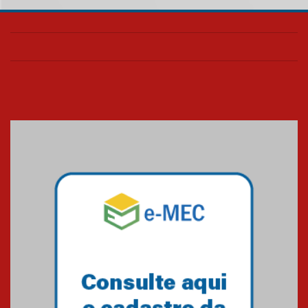
05.08.2026
Universidade Mackenzie
realizará nova edição da Feira
EducationUSA
05.08.2026
Seminário discute desafios
das novas tecnologias em
sistemas solares residenciais
04.08.2026
Mackenzie recepciona os
calouros do segundo semestre
de 2026
04.08.2026
Como o Colégio Mackenzie