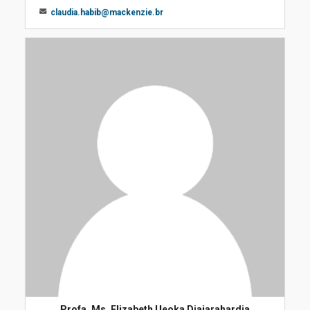
claudia.habib@mackenzie.br
Profa. Ms. Elizabeth Ueoka Djajarahardja