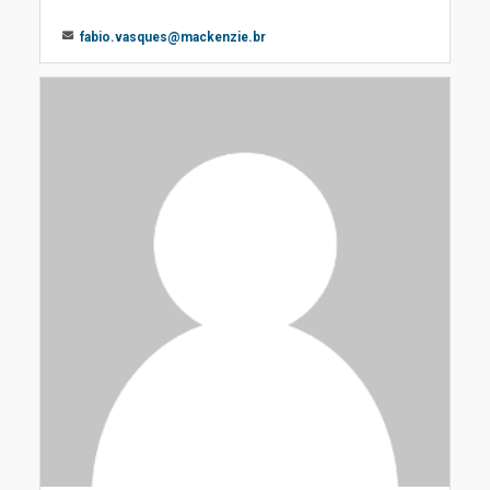
fabio.vasques@mackenzie.br