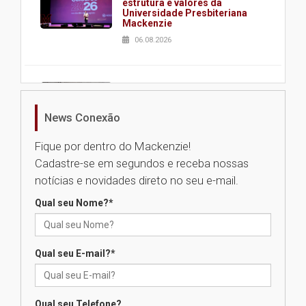
estrutura e valores da
Universidade Presbiteriana
Mackenzie
06.08.2026
Nova apresentação do Centro
de Música Brasileira
homenageia artista brasileira
News Conexão
05.08.2026
Fique por dentro do Mackenzie!
Cadastre-se em segundos e receba nossas
Universidade Mackenzie
notícias e novidades direto no seu e-mail.
realizará nova edição da Feira
EducationUSA
Qual seu Nome?
*
05.08.2026
Qual seu E-mail?
*
Seminário discute desafios
das novas tecnologias em
sistemas solares residenciais
04.08.2026
Qual seu Telefone?