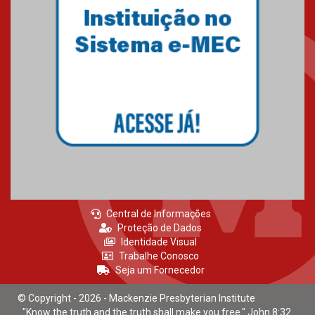
Central de Informações
Proteção de Dados
Identidade Visual
Trabalhe Conosco
Seja um Fornecedor
© Copyright - 2026 - Mackenzie Presbyterian Institute
"Know the truth and the truth shall make you free." John 8:32