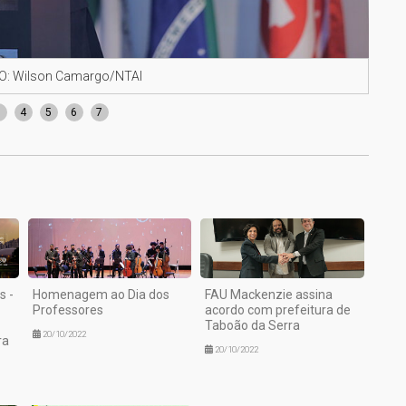
OTO: Wilson Camargo/NTAI
Reit
3
4
5
6
7
s -
Homenagem ao Dia dos
FAU Mackenzie assina
Professores
acordo com prefeitura de
Taboão da Serra
20/10/2022
ra
20/10/2022