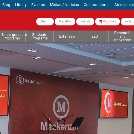
Blog
Library
Eventos
Mídias / Notícias
Colaboradores
Atendimen
Alumni
MackPlay
Revista
MackStore
Portal 
Research
Undergraduate
Graduate
Extensão
EaD
and
Programs
Programs
Innovation