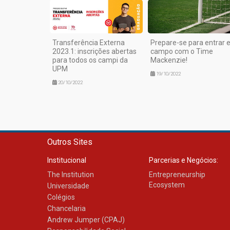
Transferência Externa
Prepare-se para entrar
2023.1: inscrições abertas
campo com o Time
para todos os campi da
Mackenzie!
UPM
19/10/2022
20/10/2022
Outros Sites
Institucional
Parcerias e Negócios:
The Institution
Entrepreneurship
Ecosystem
Universidade
Colégios
Chancelaria
Andrew Jumper (CPAJ)