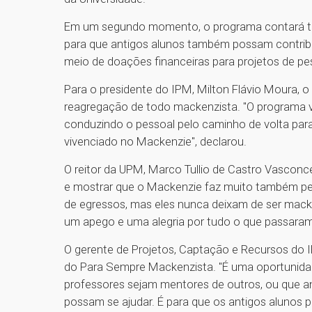
Em um segundo momento, o programa contará t
para que antigos alunos também possam contribu
meio de doações financeiras para projetos de pes
Para o presidente do IPM, Milton Flávio Moura, 
reagregação de todo mackenzista. "O programa va
conduzindo o pessoal pelo caminho de volta para 
vivenciado no Mackenzie", declarou.
O reitor da UPM, Marco Tullio de Castro Vasconcel
e mostrar que o Mackenzie faz muito também pe
de egressos, mas eles nunca deixam de ser macke
um apego e uma alegria por tudo o que passaram 
O gerente de Projetos, Captação e Recursos do I
do Para Sempre Mackenzista. "É uma oportunidad
professores sejam mentores de outros, ou que a
possam se ajudar. É para que os antigos alunos p