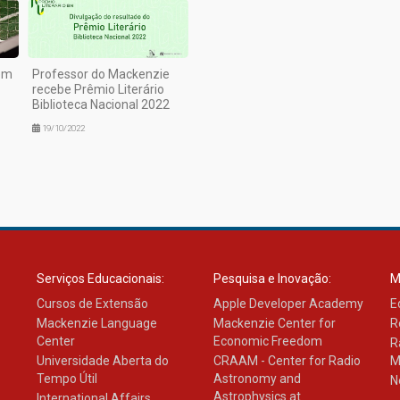
 em
Professor do Mackenzie
recebe Prêmio Literário
Biblioteca Nacional 2022
19/10/2022
Serviços Educacionais:
Pesquisa e Inovação:
M
Cursos de Extensão
Apple Developer Academy
E
Mackenzie Language
Mackenzie Center for
R
Center
Economic Freedom
R
Universidade Aberta do
CRAAM - Center for Radio
M
Tempo Útil
Astronomy and
N
Astrophysics at
International Affairs