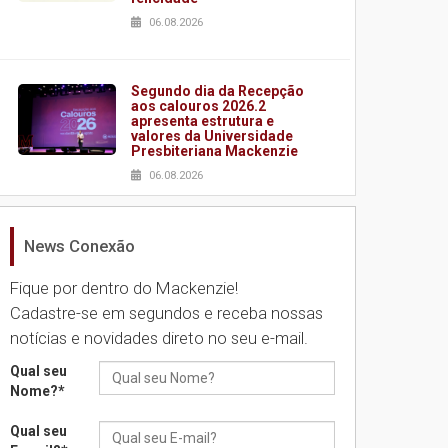
06.08.2026
Segundo dia da Recepção
aos calouros 2026.2
apresenta estrutura e
valores da Universidade
Presbiteriana Mackenzie
06.08.2026
News Conexão
Nova apresentação do
Centro de Música Brasileira
homenageia artista
Fique por dentro do Mackenzie!
brasileira
Cadastre-se em segundos e receba nossas
05.08.2026
notícias e novidades direto no seu e-mail.
Qual seu
Universidade Mackenzie
Nome?
*
realizará nova edição da
Feira EducationUSA
Qual seu
05.08.2026