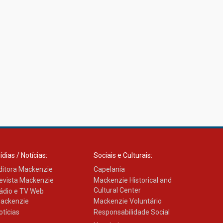
ídias / Notícias:
Sociais e Culturais:
ditora Mackenzie
Capelania
evista Mackenzie
Mackenzie Historical and
Cultural Center
ádio e TV Web
ackenzie
Mackenzie Voluntário
otícias
Responsabilidade Social