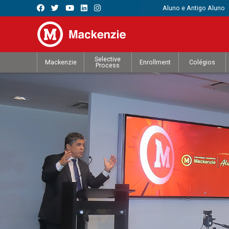
Aluno e Antigo Aluno
Selective
Mackenzie
Enrollment
Colégios
Process