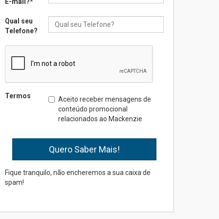
E-mail?
*
Qual seu
Seminário discute desafios
Telefone?
das novas tecnologias em
sistemas solares
residenciais
04.08.2026
Mackenzie recepciona os
Termos
Aceito receber mensagens de
calouros do segundo
conteúdo promocional
semestre de 2026
relacionados ao Mackenzie
04.08.2026
Como o Colégio Mackenzie
Brasília prepara seus
estudantes para o PAS antes
Fique tranquilo, não encheremos a sua caixa de
mesmo do Ensino Médio
spam!
04.08.2026