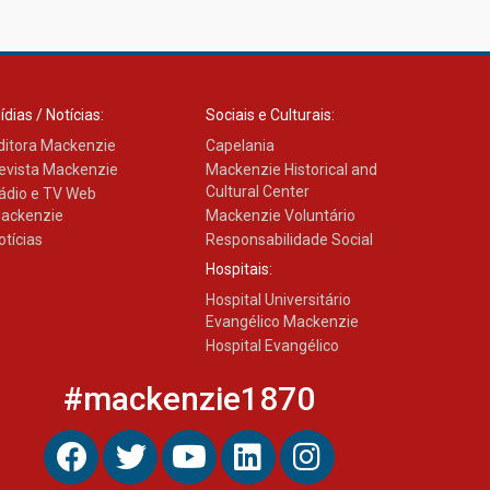
Transformadora reúne
docentes para debater
inovação e desafios da
educação superior
04.08.2026
ídias / Notícias:
Sociais e Culturais:
ditora Mackenzie
Capelania
evista Mackenzie
Mackenzie Historical and
Cultural Center
ádio e TV Web
ackenzie
Mackenzie Voluntário
otícias
Responsabilidade Social
Hospitais:
Hospital Universitário
Evangélico Mackenzie
Hospital Evangélico
#mackenzie1870