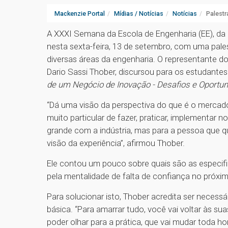
Mackenzie Portal
Mídias / Notícias
Notícias
Palestr
A XXXI Semana da Escola de Engenharia (EE), da 
nesta sexta-feira, 13 de setembro, com uma pal
diversas áreas da engenharia. O representante 
Dario Sassi Thober, discursou para os estudante
de um Negócio de Inovação - Desafios e Oportun
“Dá uma visão da perspectiva do que é o mercado,
muito particular de fazer, praticar, implementar 
grande com a indústria, mas para a pessoa que qu
visão da experiência”, afirmou Thober.
Ele contou um pouco sobre quais são as especif
pela mentalidade de falta de confiança no próxim
Para solucionar isto, Thober acredita ser nece
básica. “Para amarrar tudo, você vai voltar às s
poder olhar para a prática, que vai mudar toda h