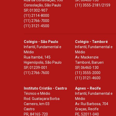
Rua da Consolação, 930
SP
,
06460-130
Consolação, São Paulo
(11) 3555-2181/2159
SP
,
01302-907
(11) 2114-8000
(11) 2766-7000
(11) 3121-4500
Colégio - São Paulo
Colégio - Tamboré
Infantil, Fundamental e
Infantil, Fundamental e
Médio
Médio
Rua Itambé, 145
Av. Mackenzie
Higienópolis, São Paulo
Tamboré, Barueri
SP
,
01239-001
SP
,
06460-130
(11) 2766-7600
(11) 3555-2000
(11) 3121-4600
Instituto Cristão - Castro
Agnes – Recife
Técnico e Médio
Infantil, Fundamental e
Rod. Guataçara Borba
Médio
Carneiro, km 03
Av. Rui Barbosa, 704
Castro
Graças, Recife
PR
,
84165-720
PE
,
52011-040