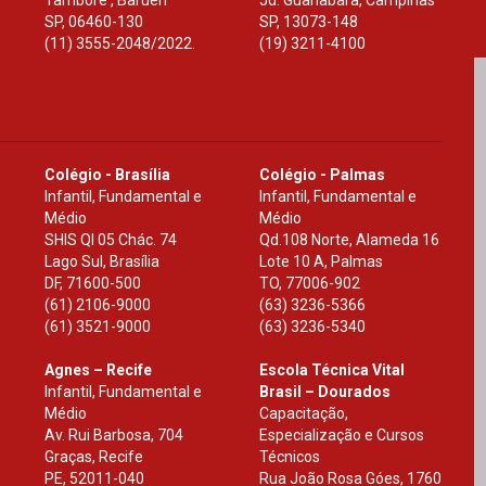
Tamboré , Barueri
Jd. Guanabara, Campinas
SP
,
06460-130
SP
,
13073-148
(11) 3555-2048/2022.
(19) 3211-4100
Colégio - Brasília
Colégio - Palmas
Infantil, Fundamental e
Infantil, Fundamental e
Médio
Médio
SHIS Ql 05 Chác. 74
Qd.108 Norte, Alameda 16
Lago Sul, Brasília
Lote 10 A, Palmas
DF
,
71600-500
TO
,
77006-902
(61) 2106-9000
(63) 3236-5366
(61) 3521-9000
(63) 3236-5340
Agnes – Recife
Escola Técnica Vital
Infantil, Fundamental e
Brasil – Dourados
Médio
Capacitação,
Av. Rui Barbosa, 704
Especialização e Cursos
Graças, Recife
Técnicos
PE
,
52011-040
Rua João Rosa Góes, 1760