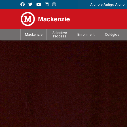
Aluno e Antigo Aluno
Selective
Mackenzie
Enrollment
Colégios
Process