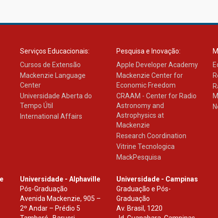
Serviços Educacionais:
Pesquisa e Inovação:
M
Cursos de Extensão
Apple Developer Academy
E
Mackenzie Language
Mackenzie Center for
R
Center
Economic Freedom
R
Universidade Aberta do
CRAAM - Center for Radio
M
Tempo Útil
Astronomy and
N
Astrophysics at
International Affairs
Mackenzie
Research Coordination
Vitrine Tecnologica
MackPesquisa
le
Universidade - Alphaville
Universidade - Campinas
Pós-Graduação
Graduação e Pós-
Avenida Mackenzie, 905 –
Graduação
2º Andar – Prédio 5
Av. Brasil, 1220