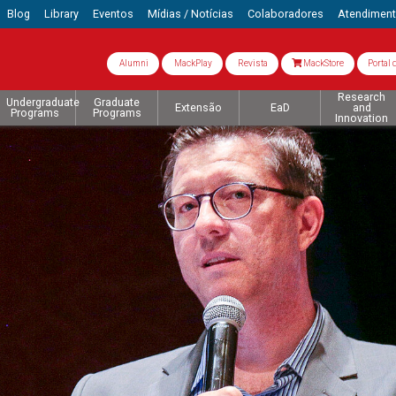
Blog
Library
Eventos
Mídias / Notícias
Colaboradores
Atendimen
Alumni
MackPlay
Revista
MackStore
Portal 
Research
Undergraduate
Graduate
Extensão
EaD
and
Programs
Programs
Innovation