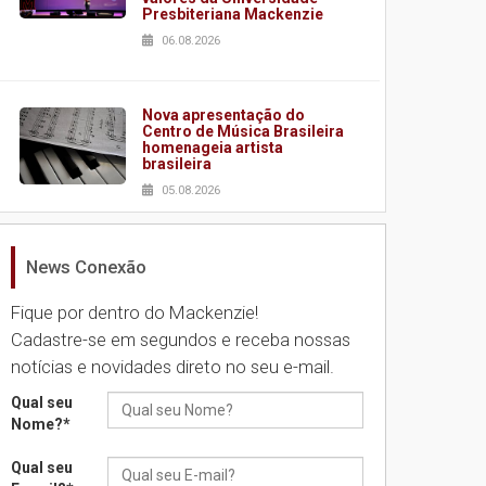
Presbiteriana Mackenzie
06.08.2026
Nova apresentação do
Centro de Música Brasileira
homenageia artista
brasileira
05.08.2026
News Conexão
Universidade Mackenzie
realizará nova edição da
Feira EducationUSA
Fique por dentro do Mackenzie!
05.08.2026
Cadastre-se em segundos e receba nossas
notícias e novidades direto no seu e-mail.
Seminário discute desafios
Qual seu
das novas tecnologias em
Nome?
*
sistemas solares
residenciais
Qual seu
04.08.2026