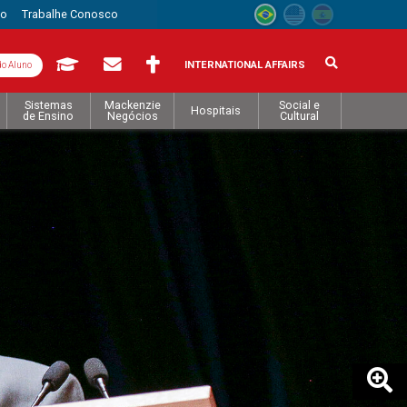
to
Trabalhe Conosco
INTERNATIONAL AFFAIRS
do Aluno
Sistemas
Mackenzie
Social e
Hospitais
de Ensino
Negócios
Cultural