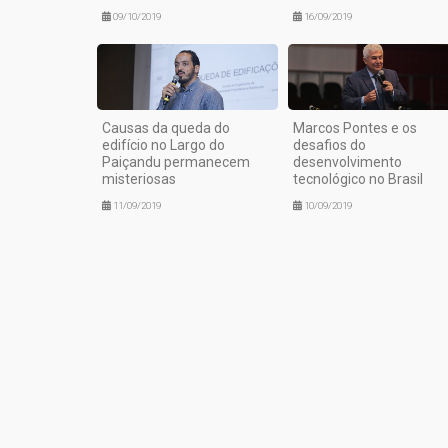
09/10/2019
16/09/2019
Causas da queda do
Marcos Pontes e os
edifício no Largo do
desafios do
Paiçandu permanecem
desenvolvimento
misteriosas
tecnológico no Brasil
11/09/2019
10/09/2019