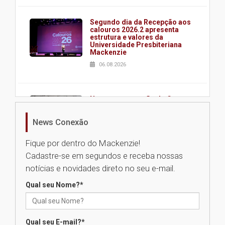
Segundo dia da Recepção aos
calouros 2026.2 apresenta
estrutura e valores da
Universidade Presbiteriana
Mackenzie
06.08.2026
Nova apresentação do Centro
de Música Brasileira
homenageia artista brasileira
News Conexão
05.08.2026
Fique por dentro do Mackenzie!
Cadastre-se em segundos e receba nossas
Universidade Mackenzie
notícias e novidades direto no seu e-mail.
realizará nova edição da Feira
EducationUSA
Qual seu Nome?
*
05.08.2026
Qual seu E-mail?
*
Seminário discute desafios