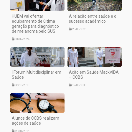
HUEM vai ofertar
A relação entre saúde e o
equipamento de última
sucesso acadêmico
geração para diagnóstico
23/03/2021
de melanoma pelo SUS
01/02/2024
I Fórum Multidisciplinar em
Ação em Saúde MackVIDA
Saúde
– CCBS
05/10/2018
19/03/2018
Alunos do CCBS realizam
ações de saúde
23/04/2015