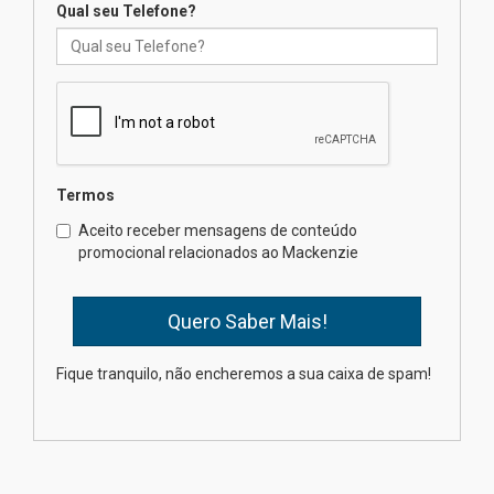
Qual seu Telefone?
Mackenzie recepciona os
calouros do segundo semestre
de 2026
04.08.2026
Termos
Como o Colégio Mackenzie
Brasília prepara seus
Aceito receber mensagens de conteúdo
estudantes para o PAS antes
promocional relacionados ao Mackenzie
mesmo do Ensino Médio
04.08.2026
Como os pais podem investir
Fique tranquilo, não encheremos a sua caixa de spam!
na educação dos filhos além da
escola
04.08.2026