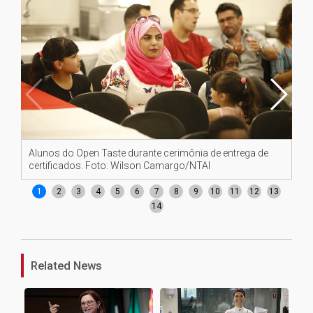
Alunos do Open Taste durante cerimônia de entrega de
Fo
certificados. Foto: Wilson Camargo/NTAI
1
2
3
4
5
6
7
8
9
10
11
12
13
14
Related News