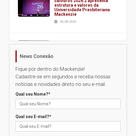
calouros 2026.2 apresenta
estrutura e valores da
Universidade Presbiteriana
Mackenzie
06.08.2026
Nova apresentação do Centro
de Música Brasileira
homenageia artista brasileira
News Conexão
05.08.2026
Fique por dentro do Mackenzie!
Cadastre-se em segundos e receba nossas
Universidade Mackenzie
notícias e novidades direto no seu e-mail.
realizará nova edição da Feira
EducationUSA
Qual seu Nome?
*
05.08.2026
Qual seu E-mail?
*
Seminário discute desafios
das novas tecnologias em
sistemas solares residenciais
04.08.2026