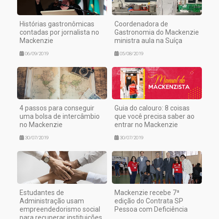
Histórias gastronômicas
Coordenadora de
contadas por jornalista no
Gastronomia do Mackenzie
Mackenzie
ministra aula na Suíça
06/09/2019
05/08/2019
4 passos para conseguir
Guia do calouro: 8 coisas
uma bolsa de intercâmbio
que você precisa saber ao
no Mackenzie
entrar no Mackenzie
30/07/2019
30/07/2019
Estudantes de
Mackenzie recebe 7ª
Administração usam
edição do Contrata SP
empreendedorismo social
Pessoa com Deficiência
para recuperar instituições