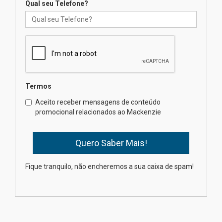
Qual seu Telefone?
Mackenzie recepciona os
calouros do segundo semestre
de 2026
04.08.2026
Termos
Como o Colégio Mackenzie
Brasília prepara seus
Aceito receber mensagens de conteúdo
estudantes para o PAS antes
promocional relacionados ao Mackenzie
mesmo do Ensino Médio
04.08.2026
Como os pais podem investir
Fique tranquilo, não encheremos a sua caixa de spam!
na educação dos filhos além da
escola
04.08.2026