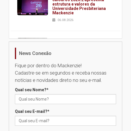
estrutura e valores da
Universidade Presbiteriana
Mackenzie
06.08.2026
Nova apresentação do Centro
de Música Brasileira
homenageia artista brasileira
News Conexão
05.08.2026
Fique por dentro do Mackenzie!
Cadastre-se em segundos e receba nossas
Universidade Mackenzie
notícias e novidades direto no seu e-mail.
realizará nova edição da Feira
EducationUSA
Qual seu Nome?
*
05.08.2026
Qual seu E-mail?
*
Seminário discute desafios
das novas tecnologias em
sistemas solares residenciais
04.08.2026