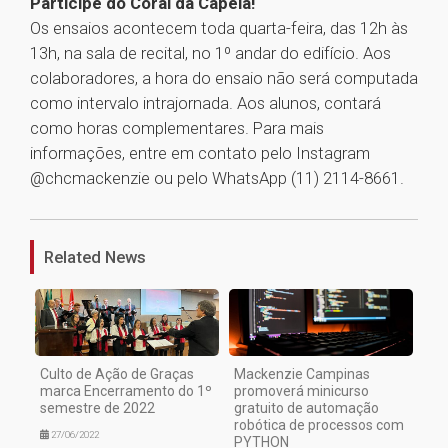
Participe do Coral da Capela!
Os ensaios acontecem toda quarta-feira, das 12h às
13h, na sala de recital, no 1º andar do edifício. Aos
colaboradores, a hora do ensaio não será computada
como intervalo intrajornada. Aos alunos, contará
como horas complementares. Para mais
informações, entre em contato pelo Instagram
@chcmackenzie ou pelo WhatsApp (11) 2114-8661.
1
Related News
Culto de Ação de Graças
Mackenzie Campinas
marca Encerramento do 1º
promoverá minicurso
semestre de 2022
gratuito de automação
robótica de processos com
27/06/2022
PYTHON