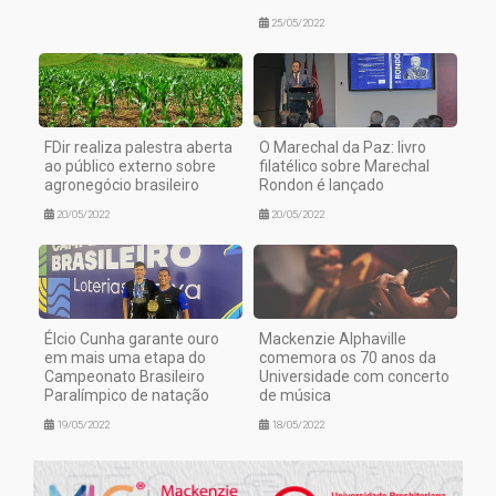
25/05/2022
FDir realiza palestra aberta
O Marechal da Paz: livro
ao público externo sobre
filatélico sobre Marechal
agronegócio brasileiro
Rondon é lançado
20/05/2022
20/05/2022
Élcio Cunha garante ouro
Mackenzie Alphaville
em mais uma etapa do
comemora os 70 anos da
Campeonato Brasileiro
Universidade com concerto
Paralímpico de natação
de música
19/05/2022
18/05/2022