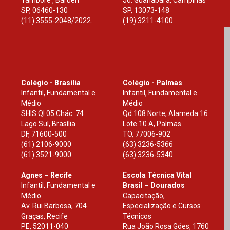
Tamboré , Barueri
Jd. Guanabara, Campinas
SP
,
06460-130
SP
,
13073-148
(11) 3555-2048/2022.
(19) 3211-4100
Colégio - Brasília
Colégio - Palmas
Infantil, Fundamental e
Infantil, Fundamental e
Médio
Médio
SHIS Ql 05 Chác. 74
Qd.108 Norte, Alameda 16
Lago Sul, Brasília
Lote 10 A, Palmas
DF
,
71600-500
TO
,
77006-902
(61) 2106-9000
(63) 3236-5366
(61) 3521-9000
(63) 3236-5340
Agnes – Recife
Escola Técnica Vital
Infantil, Fundamental e
Brasil – Dourados
Médio
Capacitação,
Av. Rui Barbosa, 704
Especialização e Cursos
Graças, Recife
Técnicos
PE
,
52011-040
Rua João Rosa Góes, 1760