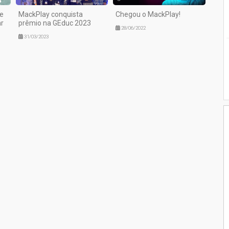
ie
MackPlay conquista
Chegou o MackPlay!
ar
prêmio na GEduc 2023
28/06/2022
31/03/2023