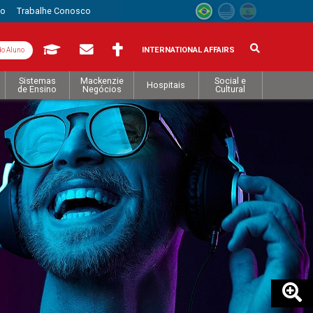
to
Trabalhe Conosco
INTERNATIONAL AFFAIRS
do Aluno
Sistemas
Mackenzie
Social e
Hospitais
de Ensino
Negócios
Cultural