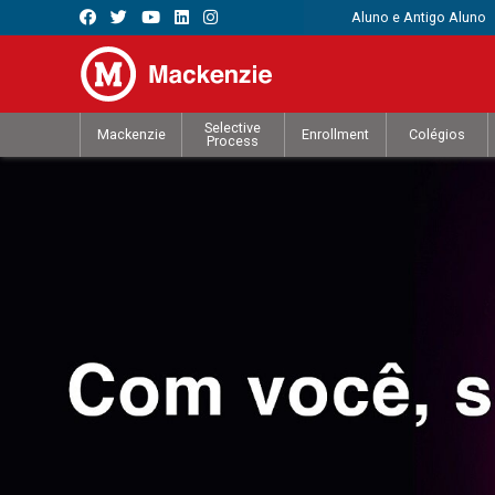
Aluno e Antigo Aluno
Selective
Mackenzie
Enrollment
Colégios
Process