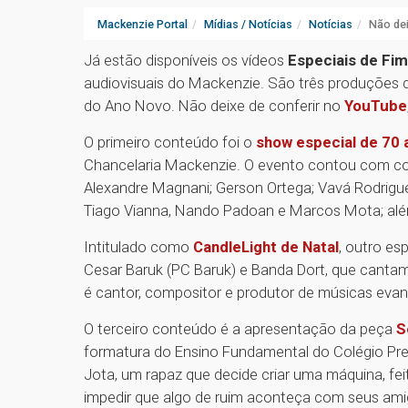
Mackenzie Portal
Mídias / Notícias
Notícias
Não dei
Já estão disponíveis os vídeos
Especiais de Fi
audiovisuais do Mackenzie. São três produções 
do Ano Novo. Não deixe de conferir no
YouTube
O primeiro conteúdo foi o
show especial de 70 
Chancelaria Mackenzie. O evento contou com co
Alexandre Magnani; Gerson Ortega; Vavá Rodrigues;
Tiago Vianna, Nando Padoan e Marcos Mota; além
Intitulado como
CandleLight de Natal
, outro es
Cesar Baruk (PC Baruk) e Banda Dort, que cantam na
é cantor, compositor e produtor de músicas evan
O terceiro conteúdo é a apresentação da peça
S
formatura do Ensino Fundamental do Colégio Pres
Jota, um rapaz que decide criar uma máquina, fei
impedir que algo de ruim aconteça com seus amigo