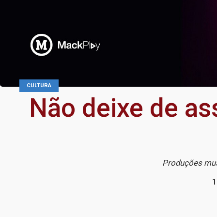
CULTURA
Não deixe de ass
Produções mus
1