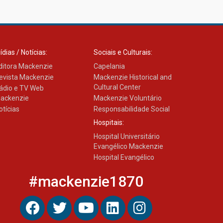
Transformadora reúne
docentes para debater
inovação e desafios da
educação superior
04.08.2026
ídias / Notícias:
Sociais e Culturais:
ditora Mackenzie
Capelania
evista Mackenzie
Mackenzie Historical and
Cultural Center
ádio e TV Web
ackenzie
Mackenzie Voluntário
otícias
Responsabilidade Social
Hospitais:
Hospital Universitário
Evangélico Mackenzie
Hospital Evangélico
#mackenzie1870