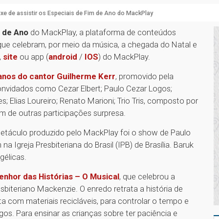
xe de assistir os Especiais de Fim de Ano do MackPlay
m de Ano
do MackPlay, a plataforma de conteúdos
que celebram, por meio da música, a chegada do Natal e
,
site
ou app (
android
/
IOS
) do MackPlay.
anos do cantor Guilherme Kerr
, promovido pela
nvidados como Cezar Elbert; Paulo Cezar Logos;
 Elias Loureiro; Renato Marioni; Trio Tris, composto por
 de outras participações surpresa.
petáculo produzido pelo MackPlay foi o show de Paulo
 Igreja Presbiteriana do Brasil (IPB) de Brasília. Baruk
gélicas.
enhor das Histórias – O Musical
, que celebrou a
biteriano Mackenzie. O enredo retrata a história de
ta com materiais recicláveis, para controlar o tempo e
s. Para ensinar as crianças sobre ter paciência e