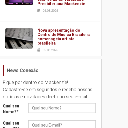
Presbiteriana Mackenzie
06.08.2026
Nova apresentação do
Centro de Música Brasileira
homenageia artista
brasileira
05.08.2026
News Conexão
Universidade Mackenzie
realizará nova edição da
Feira EducationUSA
Fique por dentro do Mackenzie!
05.08.2026
Cadastre-se em segundos e receba nossas
notícias e novidades direto no seu e-mail.
Seminário discute desafios
Qual seu
das novas tecnologias em
Nome?
*
sistemas solares
residenciais
Qual seu
04.08.2026