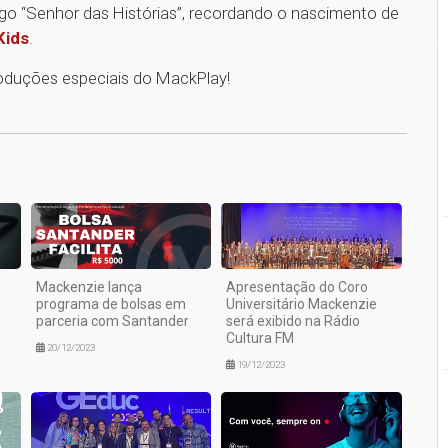
ogo “Senhor das Histórias”, recordando o nascimento de
Kids
.
roduções especiais do MackPlay!
1
Mackenzie lança
Apresentação do Coro
programa de bolsas em
Universitário Mackenzie
parceria com Santander
será exibido na Rádio
Cultura FM
20/12/2023
19/12/2023