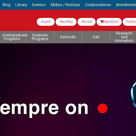
Blog
Library
Eventos
Mídias / Notícias
Colaboradores
Atendimen
Alumni
MackPlay
Revista
MackStore
Portal 
Research
Undergraduate
Graduate
Extensão
EaD
and
Programs
Programs
Innovation