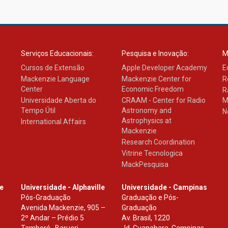
Serviços Educacionais:
Pesquisa e Inovação:
M
Cursos de Extensão
Apple Developer Academy
E
Mackenzie Language
Mackenzie Center for
R
Center
Economic Freedom
R
Universidade Aberta do
CRAAM - Center for Radio
M
Tempo Útil
Astronomy and
N
Astrophysics at
International Affairs
Mackenzie
Research Coordination
Vitrine Tecnologica
MackPesquisa
le
Universidade - Alphaville
Universidade - Campinas
Pós-Graduação
Graduação e Pós-
Avenida Mackenzie, 905 –
Graduação
2º Andar – Prédio 5
Av. Brasil, 1220