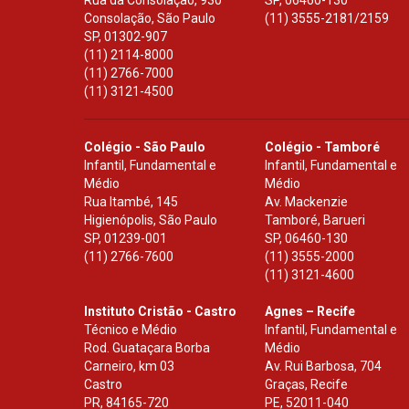
Rua da Consolação, 930
SP
,
06460-130
Consolação, São Paulo
(11) 3555-2181/2159
SP
,
01302-907
(11) 2114-8000
(11) 2766-7000
(11) 3121-4500
Colégio - São Paulo
Colégio - Tamboré
Infantil, Fundamental e
Infantil, Fundamental e
Médio
Médio
Rua Itambé, 145
Av. Mackenzie
Higienópolis, São Paulo
Tamboré, Barueri
SP
,
01239-001
SP
,
06460-130
(11) 2766-7600
(11) 3555-2000
(11) 3121-4600
Instituto Cristão - Castro
Agnes – Recife
Técnico e Médio
Infantil, Fundamental e
Rod. Guataçara Borba
Médio
Carneiro, km 03
Av. Rui Barbosa, 704
Castro
Graças, Recife
PR
,
84165-720
PE
,
52011-040