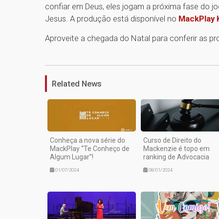
confiar em Deus, eles jogam a próxima fase do j
Jesus. A produção está disponível no
MackPlay 
Aproveite a chegada do Natal para conferir as p
Related News
Conheça a nova série do
Curso de Direito do
MackPlay “Te Conheço de
Mackenzie é topo em
Algum Lugar”!
ranking de Advocacia
01/07/2024
08/01/2024