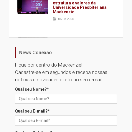
estrutura e valores da
Universidade Presbiteriana
Mackenzie
06.08.2026
Nova apresentação do Centro
de Música Brasileira
homenageia artista brasileira
News Conexão
05.08.2026
Fique por dentro do Mackenzie!
Cadastre-se em segundos e receba nossas
Universidade Mackenzie
notícias e novidades direto no seu e-mail.
realizará nova edição da Feira
EducationUSA
Qual seu Nome?
*
05.08.2026
Qual seu E-mail?
*
Seminário discute desafios
das novas tecnologias em
sistemas solares residenciais
04.08.2026