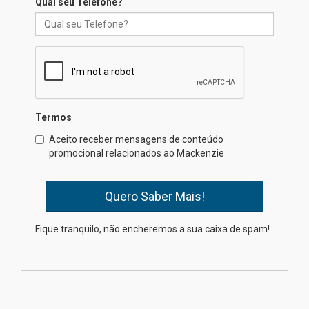
Qual seu Telefone?
Mackenzie recepciona os
calouros do segundo semestre
de 2026
04.08.2026
Termos
Como o Colégio Mackenzie
Brasília prepara seus
Aceito receber mensagens de conteúdo
estudantes para o PAS antes
promocional relacionados ao Mackenzie
mesmo do Ensino Médio
04.08.2026
Como os pais podem investir
Fique tranquilo, não encheremos a sua caixa de spam!
na educação dos filhos além da
escola
04.08.2026