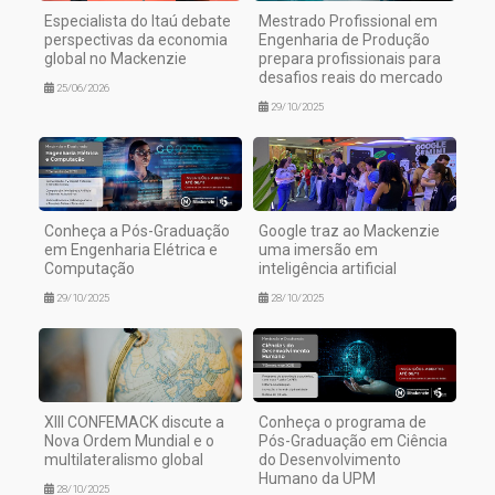
Especialista do Itaú debate
Mestrado Profissional em
perspectivas da economia
Engenharia de Produção
global no Mackenzie
prepara profissionais para
desafios reais do mercado
25/06/2026
29/10/2025
Conheça a Pós-Graduação
Google traz ao Mackenzie
em Engenharia Elétrica e
uma imersão em
Computação
inteligência artificial
29/10/2025
28/10/2025
XIII CONFEMACK discute a
Conheça o programa de
Nova Ordem Mundial e o
Pós-Graduação em Ciência
multilateralismo global
do Desenvolvimento
Humano da UPM
28/10/2025