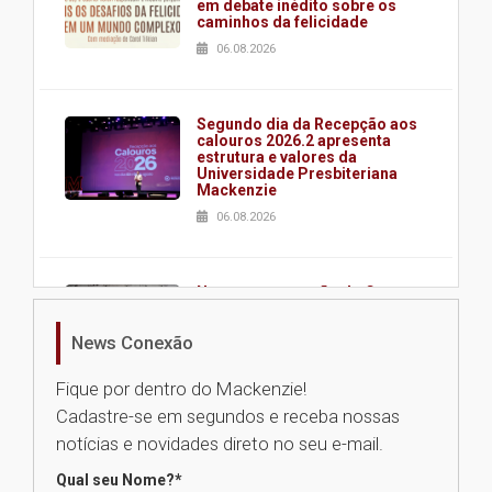
em debate inédito sobre os
caminhos da felicidade
06.08.2026
Segundo dia da Recepção aos
calouros 2026.2 apresenta
estrutura e valores da
Universidade Presbiteriana
Mackenzie
06.08.2026
Nova apresentação do Centro
de Música Brasileira
homenageia artista brasileira
News Conexão
05.08.2026
Fique por dentro do Mackenzie!
Cadastre-se em segundos e receba nossas
Universidade Mackenzie
notícias e novidades direto no seu e-mail.
realizará nova edição da Feira
EducationUSA
Qual seu Nome?
*
05.08.2026