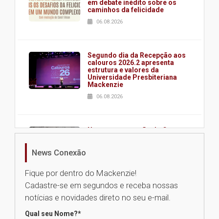
em debate inédito sobre os
caminhos da felicidade
06.08.2026
Segundo dia da Recepção aos
calouros 2026.2 apresenta
estrutura e valores da
Universidade Presbiteriana
Mackenzie
06.08.2026
Nova apresentação do Centro
de Música Brasileira
homenageia artista brasileira
News Conexão
05.08.2026
Fique por dentro do Mackenzie!
Cadastre-se em segundos e receba nossas
Universidade Mackenzie
notícias e novidades direto no seu e-mail.
realizará nova edição da Feira
EducationUSA
Qual seu Nome?
*
05.08.2026