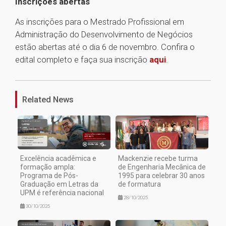
Inscrições abertas
As inscrições para o Mestrado Profissional em
Administração do Desenvolvimento de Negócios
estão abertas até o dia 6 de novembro. Confira o
edital completo e faça sua inscrição
aqui
.
1
Related News
Excelência acadêmica e
Mackenzie recebe turma
formação ampla:
de Engenharia Mecânica de
Programa de Pós-
1995 para celebrar 30 anos
Graduação em Letras da
de formatura
UPM é referência nacional
28/10/2025
30/10/2025