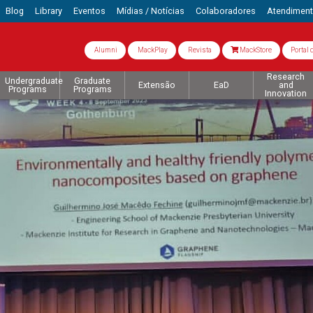
Blog
Library
Eventos
Mídias / Notícias
Colaboradores
Atendimen
Alumni
MackPlay
Revista
MackStore
Portal 
Research
Undergraduate
Graduate
Extensão
EaD
and
Programs
Programs
Innovation