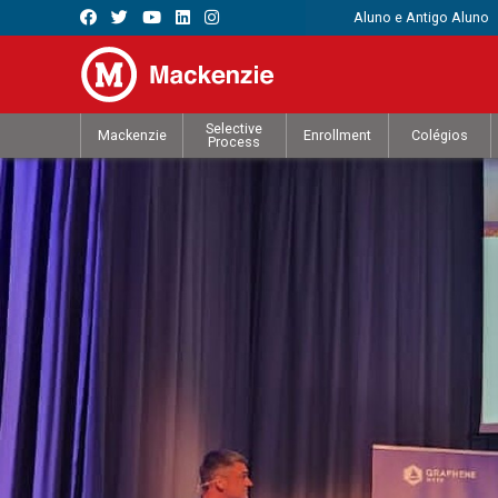
Aluno e Antigo Aluno
Selective
Mackenzie
Enrollment
Colégios
Process