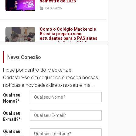
semestre de 2026
04.08.2026
Como o Colégio Mackenzie
Brasília prepara seus
estudantes para o PAS antes
mesmo do Ensino Médio
04.08.2026
News Conexão
Fique por dentro do Mackenzie!
Como os pais podem investir
na educação dos filhos além
Cadastre-se em segundos e receba nossas
da escola
notícias e novidades direto no seu e-mail.
04.08.2026
Qual seu
Nome?
*
XIII Fórum de Aprendizagem
Transformadora reúne
Qual seu
docentes para debater
E-mail?
*
inovação e desafios da
educação superior
Qual seu
04.08.2026