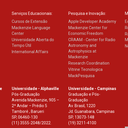
Serviços Educacionais:
Pesquisa e Inovação:
M
Cursos de Extensão
Apple Developer Academy
E
Mackenzie Language
Mackenzie Center for
R
Center
Economic Freedom
R
Universidade Aberta do
CRAAM - Center for Radio
M
Tempo Útil
Astronomy and
N
Astrophysics at
International Affairs
Mackenzie
Research Coordination
Vitrine Tecnologica
MackPesquisa
le
Universidade - Alphaville
Universidade - Campinas
Pós-Graduação
Graduação e Pós-
Avenida Mackenzie, 905 –
Graduação
2º Andar – Prédio 5
Av. Brasil, 1220
Tamboré , Barueri
Jd. Guanabara, Campinas
SP
,
06460-130
SP
,
13073-148
(11) 3555-2048/2022.
(19) 3211-4100