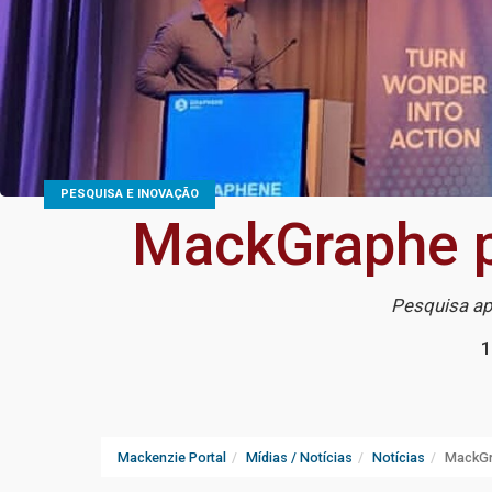
PESQUISA E INOVAÇÃO
MackGraphe p
Pesquisa ap
1
Mackenzie Portal
Mídias / Notícias
Notícias
MackGr