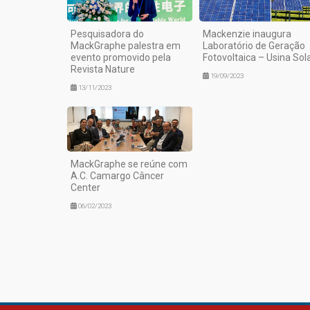
Pesquisadora do
Mackenzie inaugura
MackGraphe palestra em
Laboratório de Geração
evento promovido pela
Fotovoltaica – Usina Sol
Revista Nature
19/09/2023
13/11/2023
MackGraphe se reúne com
A.C. Camargo Câncer
Center
06/02/2023