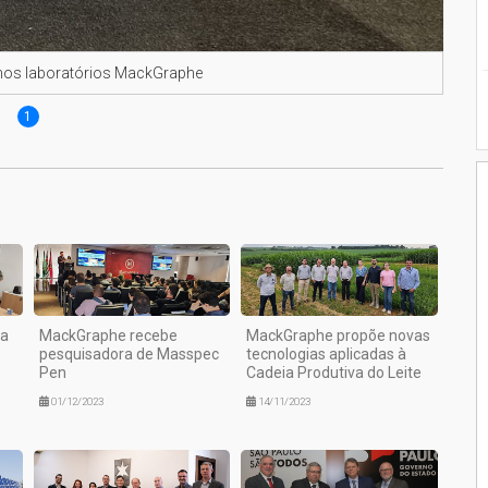
 nos laboratórios MackGraphe
1
ta
MackGraphe recebe
MackGraphe propõe novas
pesquisadora de Masspec
tecnologias aplicadas à
Pen
Cadeia Produtiva do Leite
01/12/2023
14/11/2023