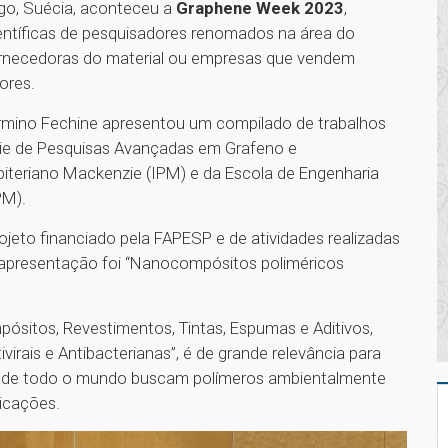
go, Suécia, aconteceu a
Graphene Week 2023
,
entíficas de pesquisadores renomados na área do
ornecedoras do material ou empresas que vendem
tores.
rmino Fechine apresentou um compilado de trabalhos
nzie de Pesquisas Avançadas em Grafeno e
biteriano Mackenzie (IPM) e da Escola de Engenharia
UPM).
jeto financiado pela FAPESP e de atividades realizadas
 apresentação foi “Nanocompósitos poliméricos
pósitos, Revestimentos, Tintas, Espumas e Aditivos,
irais e Antibacterianas”, é de grande relevância para
 de todo o mundo buscam polímeros ambientalmente
icações.