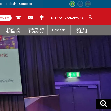
to
Trabalhe Conosco
INTERNATIONAL AFFAIRS
do Aluno
Sistemas
Mackenzie
Social e
Hospitais
de Ensino
Negócios
Cultural