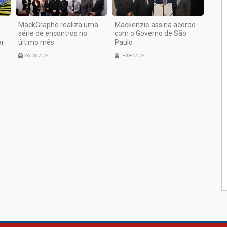
MackGraphe realiza uma
Mackenzie assina acordo
série de encontros no
com o Governo de São
ar
último mês
Paulo
23/08/2023
18/08/2023