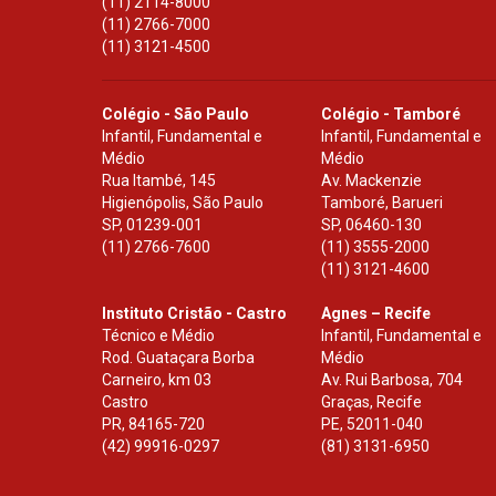
(11) 2114-8000
(11) 2766-7000
(11) 3121-4500
Colégio - São Paulo
Colégio - Tamboré
Infantil, Fundamental e
Infantil, Fundamental e
Médio
Médio
Rua Itambé, 145
Av. Mackenzie
Higienópolis, São Paulo
Tamboré, Barueri
SP
,
01239-001
SP
,
06460-130
(11) 2766-7600
(11) 3555-2000
(11) 3121-4600
Instituto Cristão - Castro
Agnes – Recife
Técnico e Médio
Infantil, Fundamental e
Rod. Guataçara Borba
Médio
Carneiro, km 03
Av. Rui Barbosa, 704
Castro
Graças, Recife
PR
,
84165-720
PE
,
52011-040
(42) 99916-0297
(81) 3131-6950