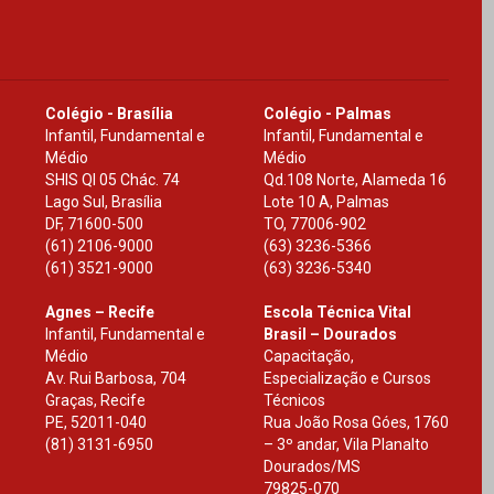
Colégio - Brasília
Colégio - Palmas
Infantil, Fundamental e
Infantil, Fundamental e
Médio
Médio
SHIS Ql 05 Chác. 74
Qd.108 Norte, Alameda 16
Lago Sul, Brasília
Lote 10 A, Palmas
DF
,
71600-500
TO
,
77006-902
(61) 2106-9000
(63) 3236-5366
(61) 3521-9000
(63) 3236-5340
Agnes – Recife
Escola Técnica Vital
Infantil, Fundamental e
Brasil – Dourados
Médio
Capacitação,
Av. Rui Barbosa, 704
Especialização e Cursos
Graças, Recife
Técnicos
PE
,
52011-040
Rua João Rosa Góes, 1760
(81) 3131-6950
– 3º andar, Vila Planalto
Dourados
/
MS
79825-070