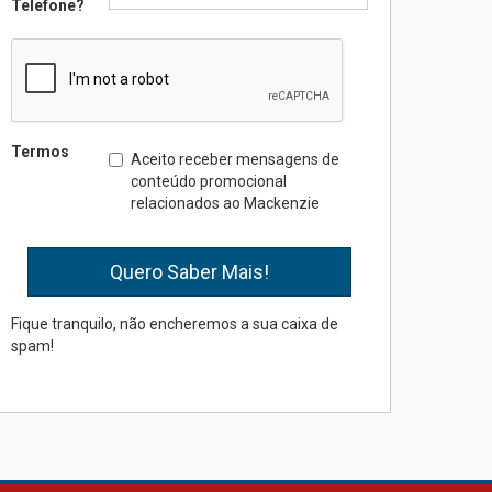
Telefone?
Professora do Mackenzie é
finalista do Prêmio Jabuti
com obra sobre ética e
arquitetura contemporânea
04.08.2026
Termos
Aceito receber mensagens de
conteúdo promocional
relacionados ao Mackenzie
Semana Internacional
Mackenzie promove
parcerias internacionais
03.08.2026
Fique tranquilo, não encheremos a sua caixa de
spam!
Oncologista do HUEM
ressalta importância da
prevenção e diagnóstico
precoce do câncer de
pulmão
03.08.2026