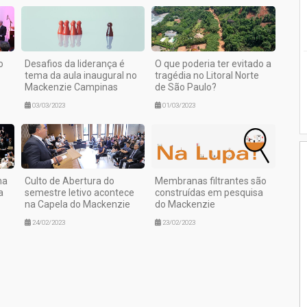
o
Desafios da liderança é
O que poderia ter evitado a
tema da aula inaugural no
tragédia no Litoral Norte
Mackenzie Campinas
de São Paulo?
03/03/2023
01/03/2023
ma
Culto de Abertura do
Membranas filtrantes são
a
semestre letivo acontece
construídas em pesquisa
na Capela do Mackenzie
do Mackenzie
24/02/2023
23/02/2023