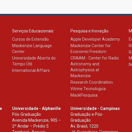
Serviços Educacionais:
Pesquisa e Inovação:
M
Cursos de Extensão
Apple Developer Academy
E
Mackenzie Language
Mackenzie Center for
R
Center
Economic Freedom
R
Universidade Aberta do
CRAAM - Center for Radio
M
Tempo Útil
Astronomy and
N
Astrophysics at
International Affairs
Mackenzie
Research Coordination
Vitrine Tecnologica
MackPesquisa
le
Universidade - Alphaville
Universidade - Campinas
Pós-Graduação
Graduação e Pós-
Avenida Mackenzie, 905 –
Graduação
2º Andar – Prédio 5
Av. Brasil, 1220