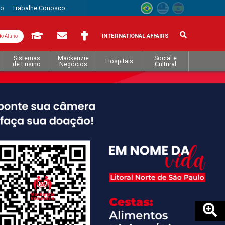
to
Trabalhe Conosco
INTERNATIONAL AFFAIRS
do Aluno
Sistemas
Mackenzie
Social e
Hospitais
de Ensino
Negócios
Cultural