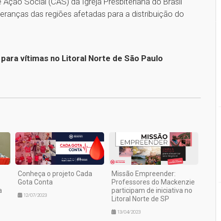
ção Social (CAS) da Igreja Presbiteriana do Brasil
deranças das regiões afetadas para a distribuição do
para vítimas no Litoral Norte de São Paulo
1
Conheça o projeto Cada
Missão Empreender:
Gota Conta
Professores do Mackenzie
a
participam de iniciativa no
12/07/2023
Litoral Norte de SP
13/04/2023