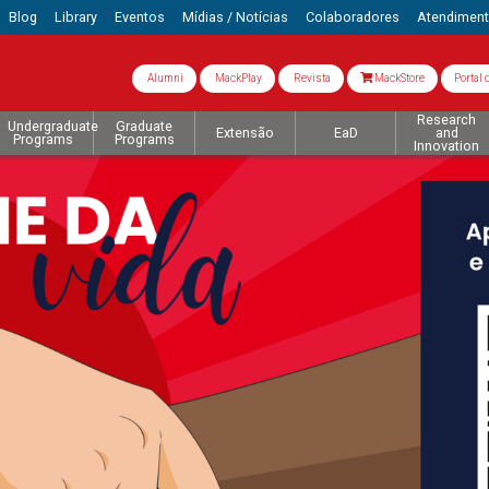
Blog
Library
Eventos
Mídias / Notícias
Colaboradores
Atendimen
Alumni
MackPlay
Revista
MackStore
Portal 
Research
Undergraduate
Graduate
Extensão
EaD
and
Programs
Programs
Innovation