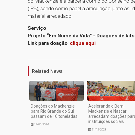
do Mackenzie e a parceria com o do Conselho de A
(IPB), sendo como papel a articulação junto às li
material arrecadado.
Serviço
Projeto “Em Nome da Vida” - Doações de kits 
Link para doação
:
clique aqui
Related News
Doações do Mackenzie
Acelerando o Bem:
para Rio Grande do Sul
Mackenzie e Nascar
passam de 10 toneladas
arrecadam doações par
instituições sociais
17/05/2024
21/12/2023