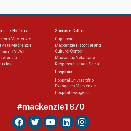
Transformadora reúne
docentes para debater
inovação e desafios da
educação superior
04.08.2026
ídias / Notícias:
Sociais e Culturais:
ditora Mackenzie
Capelania
evista Mackenzie
Mackenzie Historical and
Cultural Center
ádio e TV Web
ackenzie
Mackenzie Voluntário
otícias
Responsabilidade Social
Hospitais:
Hospital Universitário
Evangélico Mackenzie
Hospital Evangélico
#mackenzie1870