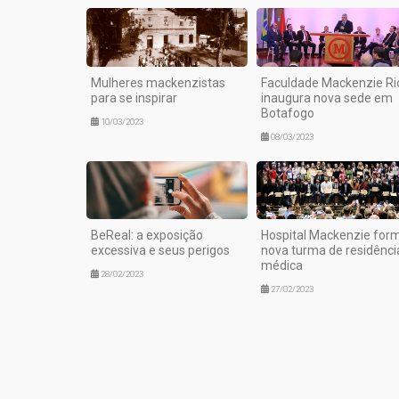
Mulheres mackenzistas
Faculdade Mackenzie Ri
para se inspirar
inaugura nova sede em
Botafogo
10/03/2023
08/03/2023
BeReal: a exposição
Hospital Mackenzie for
excessiva e seus perigos
nova turma de residênci
médica
28/02/2023
27/02/2023