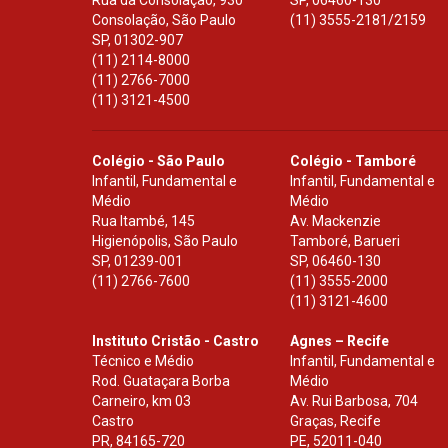
Rua da Consolação, 930
SP
,
06460-130
Consolação, São Paulo
(11) 3555-2181/2159
SP
,
01302-907
(11) 2114-8000
(11) 2766-7000
(11) 3121-4500
Colégio - São Paulo
Colégio - Tamboré
Infantil, Fundamental e
Infantil, Fundamental e
Médio
Médio
Rua Itambé, 145
Av. Mackenzie
Higienópolis, São Paulo
Tamboré, Barueri
SP
,
01239-001
SP
,
06460-130
(11) 2766-7600
(11) 3555-2000
(11) 3121-4600
Instituto Cristão - Castro
Agnes – Recife
Técnico e Médio
Infantil, Fundamental e
Rod. Guataçara Borba
Médio
Carneiro, km 03
Av. Rui Barbosa, 704
Castro
Graças, Recife
PR
,
84165-720
PE
,
52011-040