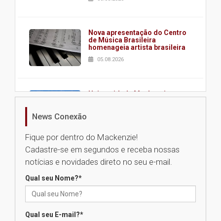
Nova apresentação do Centro
de Música Brasileira
homenageia artista brasileira
05.08.2026
Universidade Mackenzie
realizará nova edição da Feira
EducationUSA
News Conexão
05.08.2026
Fique por dentro do Mackenzie!
Cadastre-se em segundos e receba nossas
Seminário discute desafios
notícias e novidades direto no seu e-mail.
das novas tecnologias em
sistemas solares residenciais
Qual seu Nome?
*
04.08.2026
Qual seu E-mail?
*
Mackenzie recepciona os