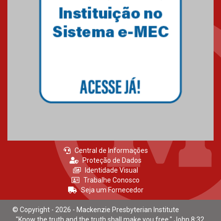
Central de Informações
Proteção de Dados
Identidade Visual
Trabalhe Conosco
Seja um Fornecedor
© Copyright - 2026 - Mackenzie Presbyterian Institute
"Know the truth and the truth shall make you free." John 8:32