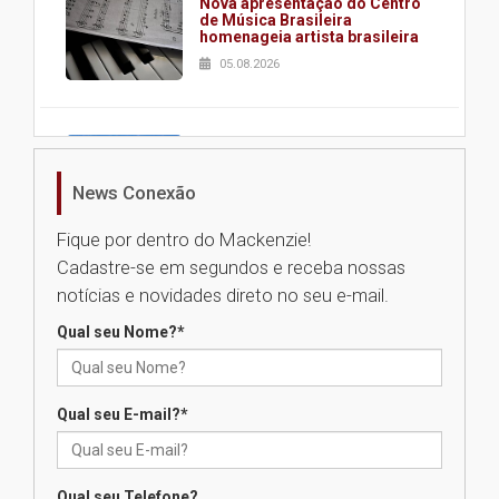
Nova apresentação do Centro
de Música Brasileira
homenageia artista brasileira
05.08.2026
Universidade Mackenzie
realizará nova edição da Feira
EducationUSA
News Conexão
05.08.2026
Fique por dentro do Mackenzie!
Cadastre-se em segundos e receba nossas
Seminário discute desafios
notícias e novidades direto no seu e-mail.
das novas tecnologias em
sistemas solares residenciais
Qual seu Nome?
*
04.08.2026
Qual seu E-mail?
*
Mackenzie recepciona os
calouros do segundo semestre
de 2026
04.08.2026
Qual seu Telefone?