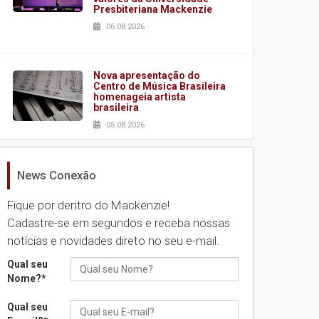
Presbiteriana Mackenzie
06.08.2026
Nova apresentação do
Centro de Música Brasileira
homenageia artista
brasileira
05.08.2026
News Conexão
Universidade Mackenzie
realizará nova edição da
Feira EducationUSA
Fique por dentro do Mackenzie!
05.08.2026
Cadastre-se em segundos e receba nossas
notícias e novidades direto no seu e-mail.
Seminário discute desafios
Qual seu
das novas tecnologias em
Nome?
*
sistemas solares
residenciais
Qual seu
04.08.2026