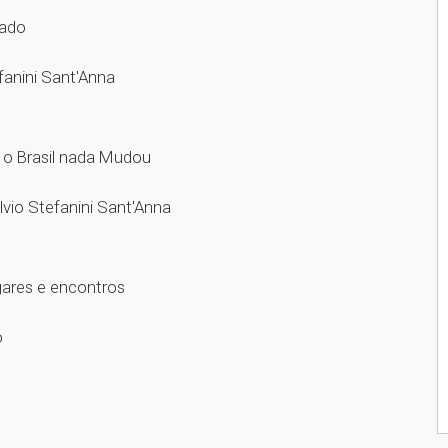
iado
fanini Sant'Anna
e o Brasil nada Mudou
lvio Stefanini Sant'Anna
gares e encontros
o