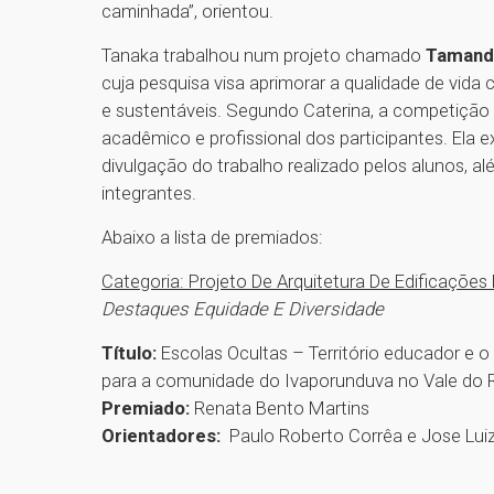
caminhada”, orientou.
Tanaka trabalhou num projeto chamado
Tamandu
cuja pesquisa visa aprimorar a qualidade de vida c
e sustentáveis. Segundo Caterina, a competição
acadêmico e profissional dos participantes. Ela
divulgação do trabalho realizado pelos alunos, al
integrantes.
Abaixo a lista de premiados:
Categoria: Projeto De Arquitetura De Edificações 
Destaques Equidade E Diversidade
Título:
Escolas Ocultas – Território educador e 
para a comunidade do Ivaporunduva no Vale do R
Premiado:
Renata Bento Martins
Orientadores:
Paulo Roberto Corrêa e Jose Luiz