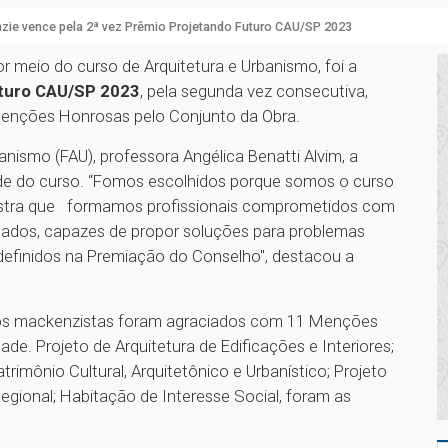
zie vence pela 2ª vez Prêmio Projetando Futuro CAU/SP 2023
r meio do curso de Arquitetura e Urbanismo, foi a
uturo CAU/SP 2023
, pela segunda vez consecutiva,
Menções Honrosas pelo Conjunto da Obra.
anismo (FAU), professora Angélica Benatti Alvim, a
ade do curso. “Fomos escolhidos porque somos o curso
stra que formamos profissionais comprometidos com
icados, capazes de propor soluções para problemas
efinidos na Premiação do Conselho", destacou a
ssos mackenzistas foram agraciados com 11 Menções
de. Projeto de Arquitetura de Edificações e Interiores;
trimônio Cultural, Arquitetônico e Urbanístico; Projeto
egional; Habitação de Interesse Social, foram as