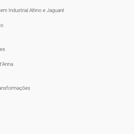
 em Industrial Altino e Jaguaré
ndo
ares
nt'Anna
Transformações