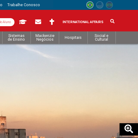
to
Trabalhe Conosco
INTERNATIONAL AFFAIRS
do Aluno
Sistemas
Mackenzie
Social e
Hospitais
de Ensino
Negócios
Cultural