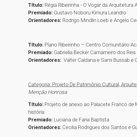
Título:
Régia Ribeirinha - O Vogar da Arquitetu
Premiado:
Gustavo Noboru Kimura Leandro
Orientadores:
Rodrigo Mindlin Loeb e Angelo C
Título:
Plano Ribeirinho – Centro Comunitário A
Premiado:
Gabriella Becker Camarneiro dos Reis
Orientadores:
Valter Caldana e Sami Bussab e G
Categoria: Projeto De Patrimônio Cultural, Arquit
Menção Honrosa
Título:
Projeto de anexo ao Palacete Franco de
história
Premiado:
Luciana de Faria Baptista
Orientadores:
Cecilia Rodrigues dos Santos e G