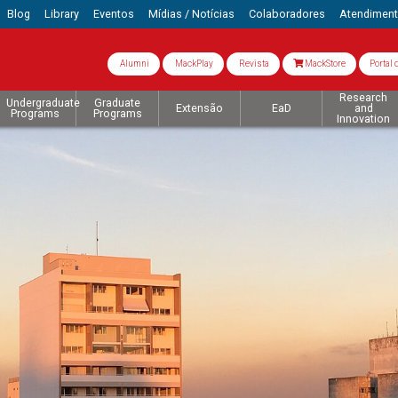
Blog
Library
Eventos
Mídias / Notícias
Colaboradores
Atendimen
Alumni
MackPlay
Revista
MackStore
Portal 
Research
Undergraduate
Graduate
Extensão
EaD
and
Programs
Programs
Innovation