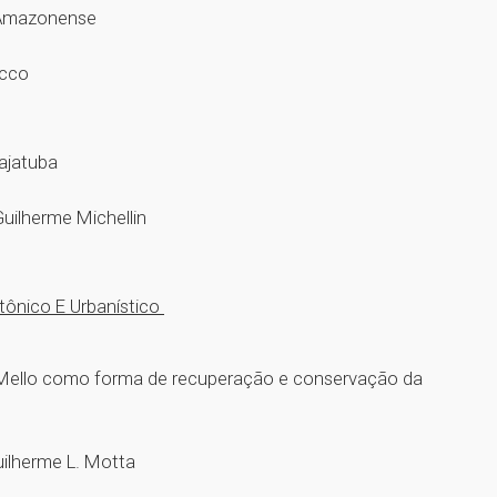
ra Amazonense
ecco
cajatuba
uilherme Michellin
etônico E Urbanístico
 Mello como forma de recuperação e conservação da
uilherme L. Motta