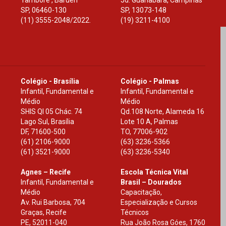
Tamboré , Barueri
Jd. Guanabara, Campinas
SP
,
06460-130
SP
,
13073-148
(11) 3555-2048/2022.
(19) 3211-4100
Colégio - Brasília
Colégio - Palmas
Infantil, Fundamental e
Infantil, Fundamental e
Médio
Médio
SHIS Ql 05 Chác. 74
Qd.108 Norte, Alameda 16
Lago Sul, Brasília
Lote 10 A, Palmas
DF
,
71600-500
TO
,
77006-902
(61) 2106-9000
(63) 3236-5366
(61) 3521-9000
(63) 3236-5340
Agnes – Recife
Escola Técnica Vital
Infantil, Fundamental e
Brasil – Dourados
Médio
Capacitação,
Av. Rui Barbosa, 704
Especialização e Cursos
Graças, Recife
Técnicos
PE
,
52011-040
Rua João Rosa Góes, 1760