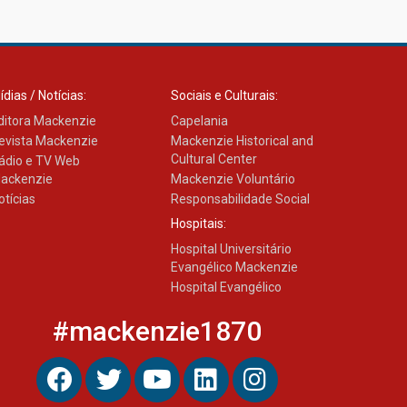
Transformadora reúne
docentes para debater
inovação e desafios da
educação superior
04.08.2026
ídias / Notícias:
Sociais e Culturais:
ditora Mackenzie
Capelania
evista Mackenzie
Mackenzie Historical and
Cultural Center
ádio e TV Web
ackenzie
Mackenzie Voluntário
otícias
Responsabilidade Social
Hospitais:
Hospital Universitário
Evangélico Mackenzie
Hospital Evangélico
#mackenzie1870