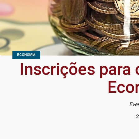
ECONOMIA
Inscrições para
Econ
Even
2