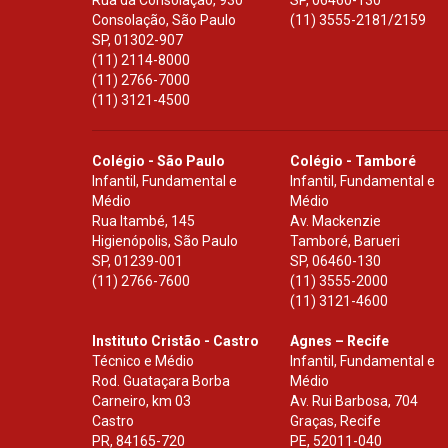
Rua da Consolação, 930
SP
,
06460-130
Consolação, São Paulo
(11) 3555-2181/2159
SP
,
01302-907
(11) 2114-8000
(11) 2766-7000
(11) 3121-4500
Colégio - São Paulo
Colégio - Tamboré
Infantil, Fundamental e
Infantil, Fundamental e
Médio
Médio
Rua Itambé, 145
Av. Mackenzie
Higienópolis, São Paulo
Tamboré, Barueri
SP
,
01239-001
SP
,
06460-130
(11) 2766-7600
(11) 3555-2000
(11) 3121-4600
Instituto Cristão - Castro
Agnes – Recife
Técnico e Médio
Infantil, Fundamental e
Rod. Guataçara Borba
Médio
Carneiro, km 03
Av. Rui Barbosa, 704
Castro
Graças, Recife
PR
,
84165-720
PE
,
52011-040