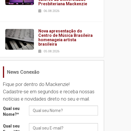
Presbiteriana Mackenzie
06.08.2026
Nova apresentação do
Centro de Música Brasileira
homenageia artista
brasileira
05.08.2026
News Conexão
Universidade Mackenzie
realizará nova edição da
Feira EducationUSA
Fique por dentro do Mackenzie!
05.08.2026
Cadastre-se em segundos e receba nossas
notícias e novidades direto no seu e-mail.
Seminário discute desafios
Qual seu
das novas tecnologias em
Nome?
*
sistemas solares
residenciais
Qual seu
04.08.2026