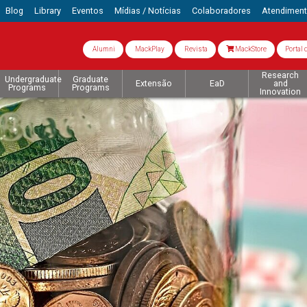
Blog
Library
Eventos
Mídias / Notícias
Colaboradores
Atendimen
Alumni
MackPlay
Revista
MackStore
Portal 
Research
Undergraduate
Graduate
Extensão
EaD
and
Programs
Programs
Innovation