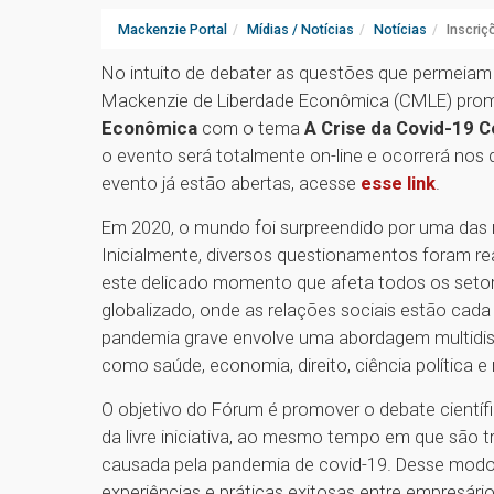
Mackenzie Portal
Mídias / Notícias
Notícias
Inscriç
No intuito de debater as questões que permeiam a
Mackenzie de Liberdade Econômica (CMLE) pro
Econômica
com o tema
A Crise da Covid-19 
o evento será totalmente on-line e ocorrerá nos 
evento já estão abertas, acesse
esse link
.
Em 2020, o mundo foi surpreendido por uma das 
Inicialmente, diversos questionamentos foram re
este delicado momento que afeta todos os set
globalizado, onde as relações sociais estão ca
pandemia grave envolve uma abordagem multidisci
como saúde, economia, direito, ciência política e 
O objetivo do Fórum é promover o debate científico
da livre iniciativa, ao mesmo tempo em que são t
causada pela pandemia de covid-19. Desse modo,
experiências e práticas exitosas entre empresári