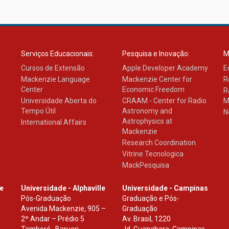
Serviços Educacionais:
Pesquisa e Inovação:
M
Cursos de Extensão
Apple Developer Academy
E
Mackenzie Language
Mackenzie Center for
R
Center
Economic Freedom
R
Universidade Aberta do
CRAAM - Center for Radio
M
Tempo Útil
Astronomy and
N
Astrophysics at
International Affairs
Mackenzie
Research Coordination
Vitrine Tecnologica
MackPesquisa
le
Universidade - Alphaville
Universidade - Campinas
Pós-Graduação
Graduação e Pós-
Avenida Mackenzie, 905 –
Graduação
2º Andar – Prédio 5
Av. Brasil, 1220