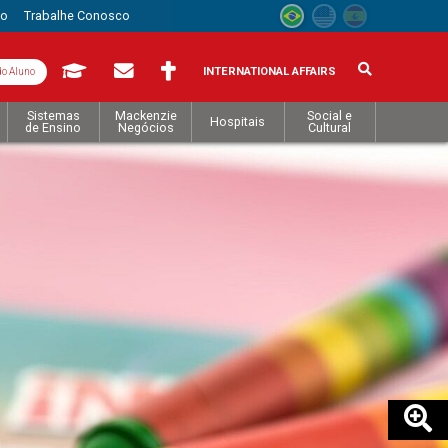
to
Trabalhe Conosco
INTERNATIONAL AFFAIRS
do Aluno
Sistemas
Mackenzie
Social e
Hospitais
de Ensino
Negócios
Cultural