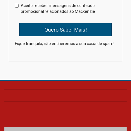
Como os pais podem investir
Aceito receber mensagens de conteúdo
na educação dos filhos além da
promocional relacionados ao Mackenzie
escola
04.08.2026
XIII Fórum de Aprendizagem
Fique tranquilo, não encheremos a sua caixa de spam!
Transformadora reúne
docentes para debater
inovação e desafios da
educação superior
04.08.2026