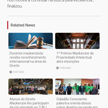
nos motiva a continuar na busca pela excelência”,
finalizou.
1
Related News
Docente mackenzista
1º Prêmio Mackenzie de
recebe reconhecimento
Propriedade Intelectual
internacional na área do
abre inscrições
Direito
17/06/2026
15/07/2026
Alunos do Direito
Cidadão Consciente:
Mackenzie Rio participam
palestra orienta idosos
de júri simulado no TJRJ
sobre direitos na saúde em