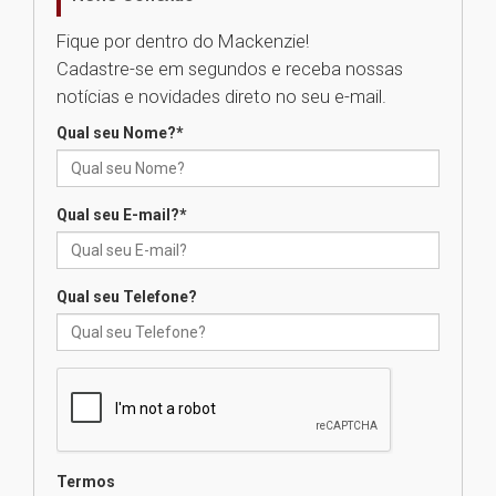
05.08.2026
Fique por dentro do Mackenzie!
Cadastre-se em segundos e receba nossas
Seminário discute desafios
notícias e novidades direto no seu e-mail.
das novas tecnologias em
sistemas solares residenciais
Qual seu Nome?
*
04.08.2026
Qual seu E-mail?
*
Mackenzie recepciona os
calouros do segundo semestre
de 2026
04.08.2026
Qual seu Telefone?
Como o Colégio Mackenzie
Brasília prepara seus
estudantes para o PAS antes
mesmo do Ensino Médio
04.08.2026
Termos