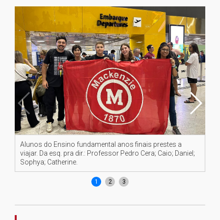
Alunos do Ensino fundamental anos finais prestes a
Al
viajar. Da esq. pra dir.: Professor Pedro Cera; Caio; Daniel;
Sophya; Catherine.
1
2
3