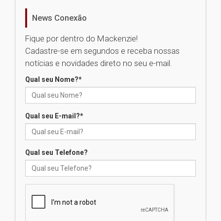
de Música Brasileira
homenageia artista brasileira
News Conexão
05.08.2026
Fique por dentro do Mackenzie!
Cadastre-se em segundos e receba nossas
Universidade Mackenzie
notícias e novidades direto no seu e-mail.
realizará nova edição da Feira
EducationUSA
Qual seu Nome?
*
05.08.2026
Qual seu E-mail?
*
Seminário discute desafios
das novas tecnologias em
sistemas solares residenciais
04.08.2026
Qual seu Telefone?
Mackenzie recepciona os
calouros do segundo semestre
de 2026
04.08.2026