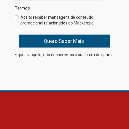
Termos
Como o Colégio Mackenzie
Brasília prepara seus
Aceito receber mensagens de conteúdo
estudantes para o PAS antes
promocional relacionados ao Mackenzie
mesmo do Ensino Médio
04.08.2026
Como os pais podem investir
Fique tranquilo, não encheremos a sua caixa de spam!
na educação dos filhos além da
escola
04.08.2026