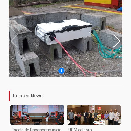
1
2
Related News
Escola de Engenharia inicia
UPM celebra