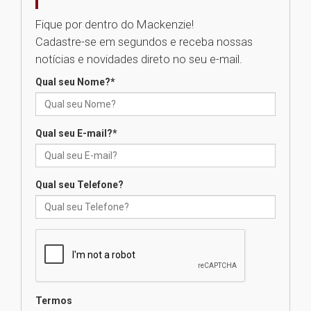
05.08.2026
Fique por dentro do Mackenzie!
Cadastre-se em segundos e receba nossas
Seminário discute desafios
notícias e novidades direto no seu e-mail.
das novas tecnologias em
sistemas solares residenciais
Qual seu Nome?
*
04.08.2026
Qual seu E-mail?
*
Mackenzie recepciona os
calouros do segundo semestre
de 2026
04.08.2026
Qual seu Telefone?
Como o Colégio Mackenzie
Brasília prepara seus
estudantes para o PAS antes
mesmo do Ensino Médio
04.08.2026
Termos