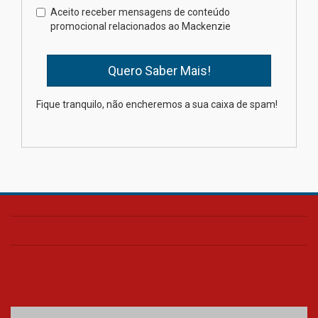
Como os pais podem investir
Aceito receber mensagens de conteúdo
na educação dos filhos além da
promocional relacionados ao Mackenzie
escola
04.08.2026
XIII Fórum de Aprendizagem
Fique tranquilo, não encheremos a sua caixa de spam!
Transformadora reúne
docentes para debater
inovação e desafios da
educação superior
04.08.2026