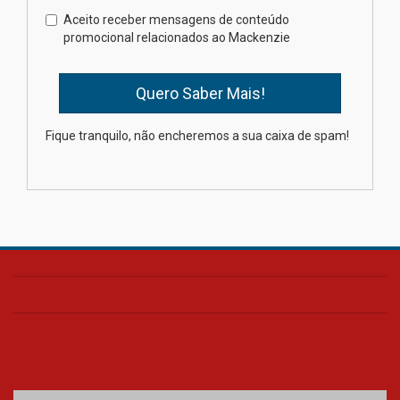
Como o Colégio Mackenzie
Brasília prepara seus
Aceito receber mensagens de conteúdo
estudantes para o PAS antes
promocional relacionados ao Mackenzie
mesmo do Ensino Médio
04.08.2026
Como os pais podem investir
Fique tranquilo, não encheremos a sua caixa de spam!
na educação dos filhos além da
escola
04.08.2026