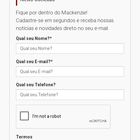
05.08.2026
Fique por dentro do Mackenzie!
Cadastre-se em segundos e receba nossas
Universidade Mackenzie
notícias e novidades direto no seu e-mail.
realizará nova edição da Feira
EducationUSA
Qual seu Nome?
*
05.08.2026
Qual seu E-mail?
*
Seminário discute desafios
das novas tecnologias em
sistemas solares residenciais
04.08.2026
Qual seu Telefone?
Mackenzie recepciona os
calouros do segundo semestre
de 2026
04.08.2026
Termos