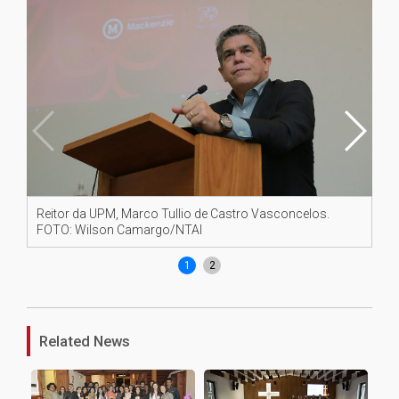
Reitor da UPM, Marco Tullio de Castro Vasconcelos.
Ch
FOTO: Wilson Camargo/NTAI
Mo
1
2
Related News