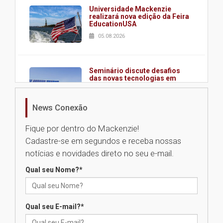
Universidade Mackenzie
realizará nova edição da Feira
EducationUSA
05.08.2026
Seminário discute desafios
das novas tecnologias em
sistemas solares residenciais
04.08.2026
News Conexão
Fique por dentro do Mackenzie!
Mackenzie recepciona os
Cadastre-se em segundos e receba nossas
calouros do segundo semestre
de 2026
notícias e novidades direto no seu e-mail.
04.08.2026
Qual seu Nome?
*
Como o Colégio Mackenzie
Brasília prepara seus
Qual seu E-mail?
*
estudantes para o PAS antes
mesmo do Ensino Médio